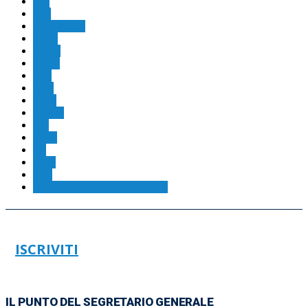
IISG
INAF
INAIL Ricerca
INAPP
INDAM
INDIRE
INFN
INGV
INRIM
INVALSI
ISIN
ISPRA
ISS
ISTAT
OGS
Stazione Zoologica Anton Dohrn
ISCRIVITI
IL PUNTO DEL SEGRETARIO GENERALE