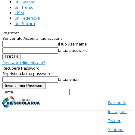
Uni Sassari
Uni Trento
IUSM
Uni Federico II
Uni Ferrara
Registrati
Benvenuto!
Accedi al tuo account
il tuo username
la tua password
Password dimenticata?
Recupera Password
Rirpristina la tua password
la tua email
Cerca
Facebook
Instagram
Twitter
Stazione Zoologica Anton Dohrn
Youtube