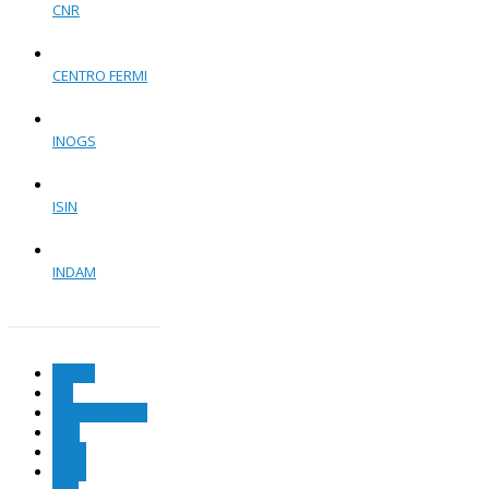
CNR
CENTRO FERMI
INOGS
ISIN
INDAM
ANPAL
ASI
CENTRO FERMI
CNR
CREA
ENEA