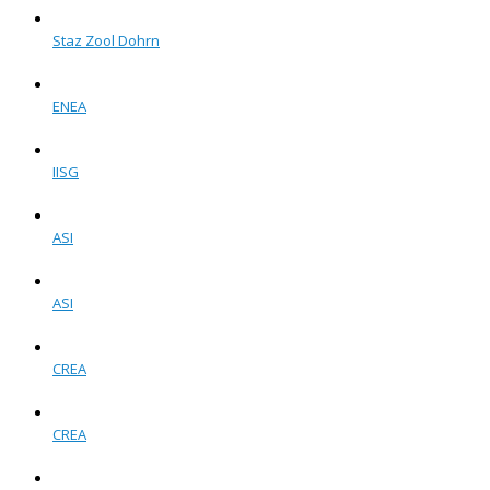
Staz Zool Dohrn
ENEA
IISG
ASI
ASI
CREA
CREA