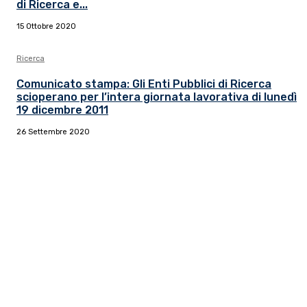
di Ricerca e...
15 Ottobre 2020
Ricerca
Comunicato stampa: Gli Enti Pubblici di Ricerca
scioperano per l’intera giornata lavorativa di lunedì
19 dicembre 2011
26 Settembre 2020
Il sindacato del comparto Ricerca, Università e AFAM
La sede
Via Umbria 15
00187 Roma
Tel 06.4870125