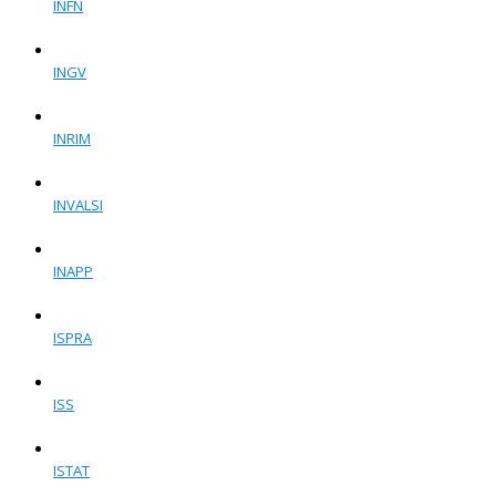
INFN
INGV
INRIM
INVALSI
INAPP
ISPRA
ISS
ISTAT