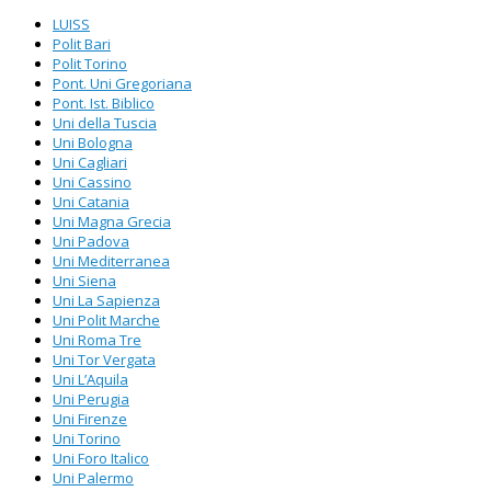
LUISS
Polit Bari
Polit Torino
Pont. Uni Gregoriana
Pont. Ist. Biblico
Uni della Tuscia
Uni Bologna
Uni Cagliari
Uni Cassino
Uni Catania
Uni Magna Grecia
Uni Padova
Uni Mediterranea
Uni Siena
Uni La Sapienza
Uni Polit Marche
Uni Roma Tre
Uni Tor Vergata
Uni L’Aquila
Uni Perugia
Uni Firenze
Uni Torino
Uni Foro Italico
Uni Palermo