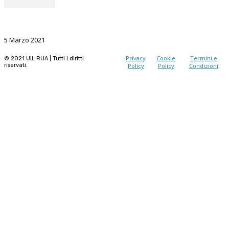
La Ricerca, il volano da sostenere nel prossimo futuro
5 Marzo 2021
Privacy
Cookie
Termini e
© 2021 UIL RUA | Tutti i diritti
riservati.
Policy
Policy
Condizioni