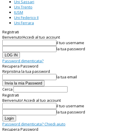
Uni Sassari
Uni Trento
IUSM
Uni Federico II
Uni Ferrara
Registrati
Benvenuto!
Accedi al tuo account
il tuo username
la tua password
Password dimenticata?
Recupera Password
Rirpristina la tua password
la tua email
Cerca
Registrati
Benvenuto! Accedi al tuo account
il tuo username
la tua password
Password dimenticata? Chiedi aiuto
Recupera Password