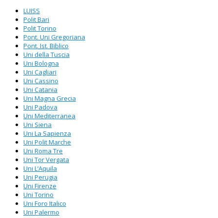
LUISS
Polit Bari
Polit Torino
Pont. Uni Gregoriana
Pont. Ist. Biblico
Uni della Tuscia
Uni Bologna
Uni Cagliari
Uni Cassino
Uni Catania
Uni Magna Grecia
Uni Padova
Uni Mediterranea
Uni Siena
Uni La Sapienza
Uni Polit Marche
Uni Roma Tre
Uni Tor Vergata
Uni L’Aquila
Uni Perugia
Uni Firenze
Uni Torino
Uni Foro Italico
Uni Palermo