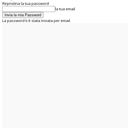
Rirpristina la tua password
la tua email
La password ti è stata inviata per email.
C
29.1
Rome
giovedì 6 Agosto 2026
Home
Chi siamo
La UIL RUA
Segreteria Nazionale