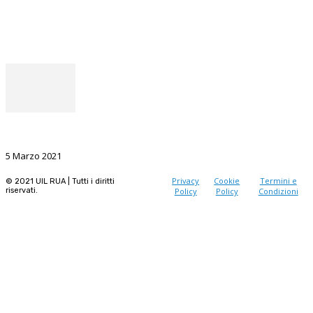
Facebook
Instagram
Il punto del Segretario Generale
La Ricerca, il volano da sostenere nel prossimo futuro
5 Marzo 2021
Privacy
Cookie
Termini e
© 2021 UIL RUA | Tutti i diritti
riservati.
Policy
Policy
Condizioni