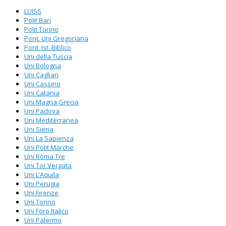
LUISS
Polit Bari
Polit Torino
Pont. Uni Gregoriana
Pont. Ist. Biblico
Uni della Tuscia
Uni Bologna
Uni Cagliari
Uni Cassino
Uni Catania
Uni Magna Grecia
Uni Padova
Uni Mediterranea
Uni Siena
Uni La Sapienza
Uni Polit Marche
Uni Roma Tre
Uni Tor Vergata
Uni L’Aquila
Uni Perugia
Uni Firenze
Uni Torino
Uni Foro Italico
Uni Palermo