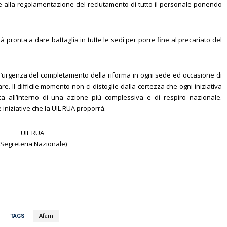
te alla regolamentazione del reclutamento di tutto il personale ponendo
pronta a dare battaglia in tutte le sedi per porre fine al precariato del
l’urgenza del completamento della riforma in ogni sede ed occasione di
e. Il difficile momento non ci distoglie dalla certezza che ogni iniziativa
a all’interno di una azione più complessiva e di respiro nazionale.
iniziative che la UIL RUA proporrà.
UIL RUA
(Segreteria Nazionale)
TAGS
Afam