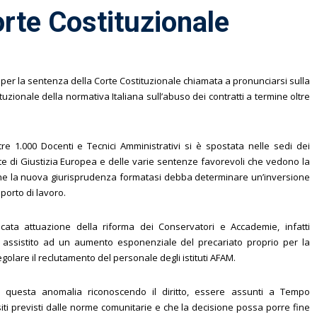
rte Costituzionale
 per la sentenza della Corte Costituzionale chiamata a pronunciarsi sulla
tituzionale della normativa Italiana sull’abuso dei contratti a termine oltre
tre 1.000 Docenti e Tecnici Amministrativi si è spostata nelle sedi dei
orte di Giustizia Europea e delle varie sentenze favorevoli che vedono la
o che la nuova giurisprudenza formatasi debba determinare un’inversione
porto di lavoro.
ta attuazione della riforma dei Conservatori e Accademie, infatti
mo assistito ad un aumento esponenziale del precariato proprio per la
lare il reclutamento del personale degli istituti AFAM.
questa anomalia riconoscendo il diritto, essere assunti a Tempo
ti previsti dalle norme comunitarie e che la decisione possa porre fine