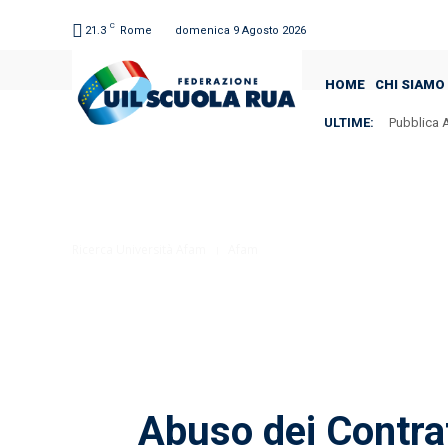
C
21.3
Rome
domenica 9 Agosto 2026
HOME
CHI SIAMO
ULTIME:
Pubblica A
Ricerca Università Afam
Afam
Abuso dei Contrat