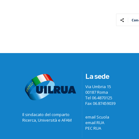
Con
La sede
Via Umbria 15
00187 Roma
Tel 06.4870125
Fax 06.87459039
Il sindacato del comparto
email Scuola
Ricerca, Università e AFAM
email RUA
PEC RUA