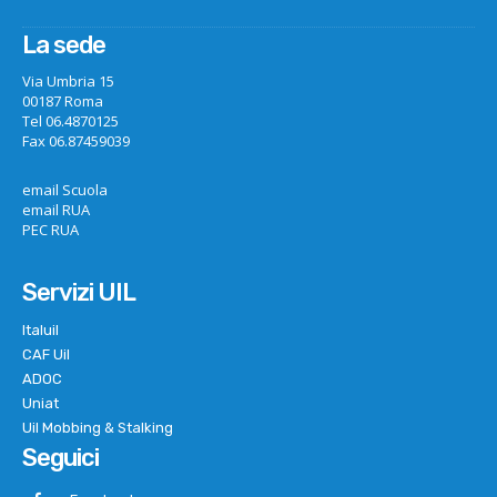
La sede
Via Umbria 15
00187 Roma
Tel 06.4870125
Fax 06.87459039
email Scuola
email RUA
PEC RUA
Servizi UIL
Italuil
CAF Uil
ADOC
Uniat
Uil Mobbing & Stalking
Seguici