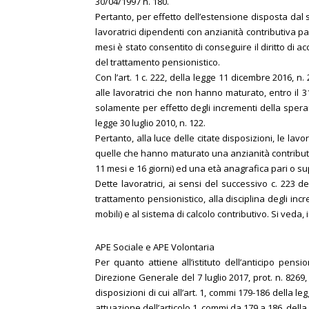
30/04/1997 n. 180.
Pertanto, per effetto dell’estensione disposta dal su
lavoratrici dipendenti con anzianità contributiva p
mesi è stato consentito di conseguire il diritto di 
del trattamento pensionistico.
Con l’art. 1 c. 222, della legge 11 dicembre 2016, n.
alle lavoratrici che non hanno maturato, entro il 31 
solamente per effetto degli incrementi della speranza
legge 30 luglio 2010, n. 122.
Pertanto, alla luce delle citate disposizioni, le l
quelle che hanno maturato una anzianità contributiv
11 mesi e 16 giorni) ed una età anagrafica pari o su
Dette lavoratrici, ai sensi del successivo c. 223 del
trattamento pensionistico, alla disciplina degli inc
mobili) e al sistema di calcolo contributivo. Si ved
APE Sociale e APE Volontaria
Per quanto attiene all’istituto dell’anticipo pens
Direzione Generale del 7 luglio 2017, prot. n. 8269,
disposizioni di cui all’art. 1, commi 179-186 della 
attuazione dell’articolo 1, commi da 179 a 186, della