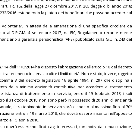
art. 1 c. 162 della legge 27 dicembre 2017, n. 205 (legge di bilancio 2018)
 n. 232/2016 estendendo la platea dei beneficiari che possono accedere al
 Volontaria”, in attesa della emanazione di una specifica circolare da
imento al D.P.C.M. 4 settembre 2017, n. 150, Regolamento recante norme
inanziario a garanzia pensionistica (APE), pubblicato sulla G.U. n. 243 del
L.n.114 dell’11/8/2014 ha disposto l’abrogazione dell’articolo 16 del decreto
 trattenimento in servizio oltre i limiti di età. Non è stato, invece, oggetto
comma 3 del decreto legislativo 16 aprile 1994, n. 297 che disciplina i
imento della minima anzianità contributiva per accedere al trattamento
e istanza di trattenimento in servizio, entro il 19 febbraio 2018, i soli
tro il 31 ottobre 2018, non sono però in possesso di 20 anni di anzianità
onale, il trattenimento in servizio sarà disposto al massimo fino al 70°
razione entro il 19 marzo 2018, che dovrà essere inserita nell’apposito
rzo e il 5 aprile 2018.
zio dovrà essere notificata agli interessati, con motivata comunicazione,