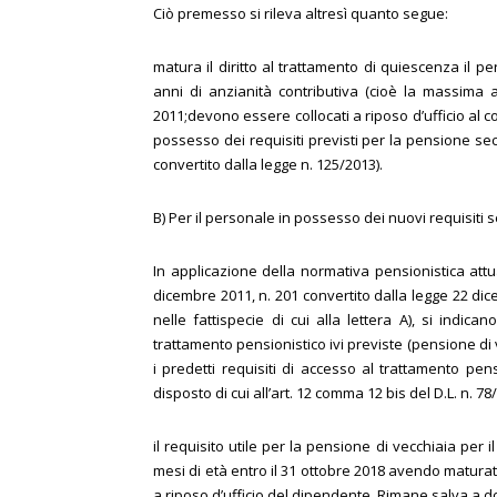
Ciò premesso si rileva altresì quanto segue:
matura il diritto al trattamento di quiescenza il 
anni di anzianità contributiva (cioè la massima a
2011;devono essere collocati a riposo d’ufficio al 
possesso dei requisiti previsti per la pensione seco
convertito dalla legge n. 125/2013).
B) Per il personale in possesso dei nuovi requisiti
In applicazione della normativa pensionistica attu
dicembre 2011, n. 201 convertito dalla legge 22 dic
nelle fattispecie di cui alla lettera A), si indica
trattamento pensionistico ivi previste (pensione di
i predetti requisiti di accesso al trattamento pen
disposto di cui all’art. 12 comma 12 bis del D.L. n. 
il requisito utile per la pensione di vecchiaia per
mesi di età entro il 31 ottobre 2018 avendo maturat
a riposo d’ufficio del dipendente. Rimane salva a dom