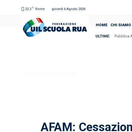
C
22.2
Rome
giovedì 6 Agosto 2026
HOME
CHI SIAMO
ULTIME:
Pubblica A
ISTAT –
Ricerca Università Afam
Afam
AFAM: Cessazione