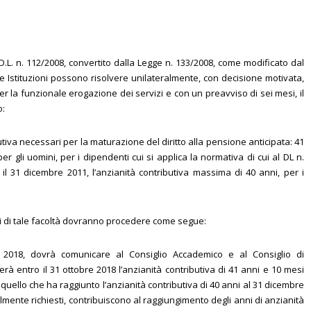
del D.L. n. 112/2008, convertito dalla Legge n. 133/2008, come modificato dal
 le Istituzioni possono risolvere unilateralmente, con decisione motivata,
per la funzionale erogazione dei servizi e con un preavviso di sei mesi, il
o:
butiva necessari per la maturazione del diritto alla pensione anticipata: 41
 gli uomini, per i dipendenti cui si applica la normativa di cui al DL n.
il 31 dicembre 2011, l’anzianità contributiva massima di 40 anni, per i
si di tale facoltà dovranno procedere come segue:
io 2018, dovrà comunicare al Consiglio Accademico e al Consiglio di
à entro il 31 ottobre 2018 l’anzianità contributiva di 41 anni e 10 mesi
 quello che ha raggiunto l’anzianità contributiva di 40 anni al 31 dicembre
almente richiesti, contribuiscono al raggiungimento degli anni di anzianità