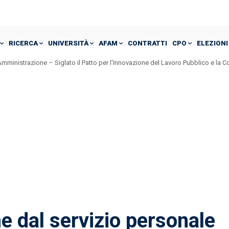
RICERCA
UNIVERSITÀ
AFAM
CONTRATTI
CPO
ELEZIONI
mministrazione – Siglato il Patto per l’Innovazione del Lavoro Pubblico e la 
 Accordo RUP e DEC: Eppur si muove – Art. 15 e Art. 22: vincono gli interessi pa
 dal servizio personale