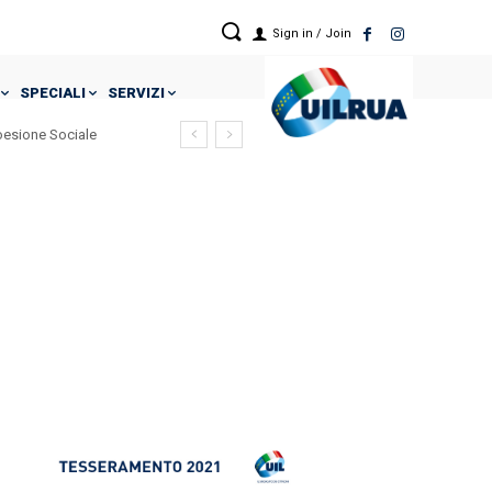
Sign in / Join
SPECIALI
SERVIZI
Coesione Sociale
rticolaristici !