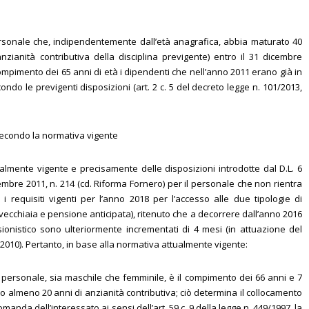
personale che, indipendentemente dall’età anagrafica, abbia maturato 40
nzianità contributiva della disciplina previgente) entro il 31 dicembre
compimento dei 65 anni di età i dipendenti che nell’anno 2011 erano già in
ndo le previgenti disposizioni (art. 2 c. 5 del decreto legge n. 101/2013,
 secondo la normativa vigente
almente vigente e precisamente delle disposizioni introdotte dal D.L. 6
embre 2011, n. 214 (cd. Riforma Fornero) per il personale che non rientra
no i requisiti vigenti per l’anno 2018 per l’accesso alle due tipologie di
 vecchiaia e pensione anticipata), ritenuto che a decorrere dall’anno 2016
sionistico sono ulteriormente incrementati di 4 mesi (in attuazione del
78/2010). Pertanto, in base alla normativa attualmente vigente:
 il personale, sia maschile che femminile, è il compimento dei 66 anni e 7
o almeno 20 anni di anzianità contributiva; ciò determina il collocamento
anda dell’interessato ai sensi dell’art. 59 c. 9 della legge n. 449/1997, la