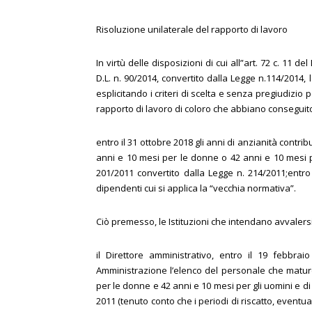
Risoluzione unilaterale del rapporto di lavoro
In virtù delle disposizioni di cui all”art. 72 c. 11 
D.L. n. 90/2014, convertito dalla Legge n.114/2014,
esplicitando i criteri di scelta e senza pregiudizio 
rapporto di lavoro di coloro che abbiano conseguit
entro il 31 ottobre 2018 gli anni di anzianità contri
anni e 10 mesi per le donne o 42 anni e 10 mesi per
201/2011 convertito dalla Legge n. 214/2011;entro 
dipendenti cui si applica la “vecchia normativa”.
Ciò premesso, le Istituzioni che intendano avvaler
il Direttore amministrativo, entro il 19 febbra
Amministrazione l’elenco del personale che maturer
per le donne e 42 anni e 10 mesi per gli uomini e di
2011 (tenuto conto che i periodi di riscatto, eventu