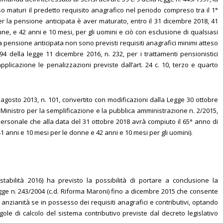
sso maturi il predetto requisito anagrafico nel periodo compreso tra il 1°
per la pensione anticipata è aver maturato, entro il 31 dicembre 2018, 41
nne, e 42 anni e 10 mesi, per gli uomini e ciò con esclusione di qualsiasi
 pensione anticipata non sono previsti requisiti anagrafici minimi atteso
194 della legge 11 dicembre 2016, n. 232, per i trattamenti pensionistici
licazione le penalizzazioni previste dall’art. 24 c. 10, terzo e quarto
31 agosto 2013, n. 101, convertito con modificazioni dalla Legge 30 ottobre
l Ministro per la semplificazione e la pubblica amministrazione n. 2/2015,
 personale che alla data del 31 ottobre 2018 avrà compiuto il 65° anno di
 anni e 10 mesi per le donne e 42 anni e 10 mesi per gli uomini).
stabilità 2016) ha previsto la possibilità di portare a conclusione la
Legge n. 243/2004 (c.d. Riforma Maroni) fino a dicembre 2015 che consente
di anzianità se in possesso dei requisiti anagrafici e contributivi, optando
ole di calcolo del sistema contributivo previste dal decreto legislativo