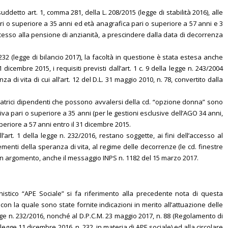
ddetto art. 1, comma 281, della L. 208/2015 (legge di stabilità 2016), alle
ari o superiore a 35 anni ed età anagrafica pari o superiore a 57 anni e 3
accesso alla pensione di anzianità, a prescindere dalla data di decorrenza
 232 (legge di bilancio 2017), la facoltà in questione è stata estesa anche
dicembre 2015, i requisiti previsti dall’art. 1 c. 9 della legge n. 243/2004
 di vita di cui all’art. 12 del D.L. 31 maggio 2010, n. 78, convertito dalla
avoratrici dipendenti che possono avvalersi della cd. “opzione donna” sono
a pari o superiore a 35 anni (per le gestioni esclusive dell’AGO 34 anni,
periore a 57 anni entro il 31 dicembre 2015.
l’art. 1 della legge n. 232/2016, restano soggette, ai fini dell’accesso al
rementi della speranza di vita, al regime delle decorrenze (le cd. finestre
a, in argomento, anche il messaggio INPS n. 1182 del 15 marzo 2017.
ionistico “APE Sociale” si fa riferimento alla precedente nota di questa
 con la quale sono state fornite indicazioni in merito all’attuazione delle
legge n. 232/2016, nonché al D.P.C.M. 23 maggio 2017, n. 88 (Regolamento di
 legge 11 dicembre 2016, n. 232, in materia di APE sociale) ed alla circolare