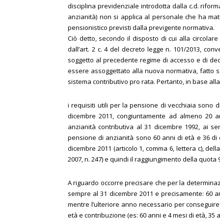
disciplina previdenziale introdotta dalla c.d. rifor
anzianità) non si applica al personale che ha matu
pensionistico previsti dalla previgente normativa.
Ciò detto, secondo il disposto di cui alla circola
dall’art. 2 c. 4 del decreto legge n. 101/2013, co
soggetto al precedente regime di accesso e di de
essere assoggettato alla nuova normativa, fatto sal
sistema contributivo pro rata. Pertanto, in base all
i requisiti utili per la pensione di vecchiaia sono 
dicembre 2011, congiuntamente ad almeno 20 ann
anzianità contributiva al 31 dicembre 1992, ai sensi 
pensione di anzianità sono 60 anni di età e 36 di 
dicembre 2011 (articolo 1, comma 6, lettera c), de
2007, n. 247) e quindi il raggiungimento della quota 
A riguardo occorre precisare che per la determinaz
sempre al 31 dicembre 2011 e precisamente: 60 an
mentre l’ulteriore anno necessario per conseguir
età e contribuzione (es: 60 anni e 4 mesi di età, 35 