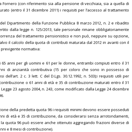
ma Fornero (con riferimento sia alla pensione di vecchiaia, sia a quella di
rato (entro il 31 dicembre 2011) i requisiti per l’accesso al trattamento
re del Dipartimento della Funzione Pubblica 8 marzo 2012, n. 2 e ribadito
nvertito dalla legge n. 125/2013, tale personale rimane obbligatoriamente
correnza del trattamento pensionistico e non può, neppure su opzione,
vo il calcolo della quota di contributi maturata dal 2012 in avanti con il
a previgente normativa:
di 65 anni per gli uomini e 61 per le donne, entrambi compiuti entro il 31
i di anzianità contributiva (15 per coloro che sono in possesso di
dell’art. 2 c. 3 lett. C del D.Lgs. 30.12.1992, n. 503);i requisiti utili per
contribuzione o 61 anni di età e 35 di contribuzione maturati entro il 31
lla Legge 23 agosto 2004, n. 243, come modificato dalla Legge 24 dicembre
96.
ione della predetta quota 96 i requisiti minimi devono essere posseduti
ni di età e 35 di contribuzione, da considerarsi senza arrotondamenti,
e la quota 96 può essere anche ottenuto aggregando frazioni diverse di
anni e 8 mesi di contribuzione).