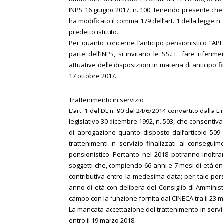
INPS 16 giugno 2017, n. 100, tenendo presente che l’
ha modificato il comma 179 dell’art. 1 della legge
predetto istituto.
Per quanto concerne l’anticipo pensionistico “APE
parte dell’INPS, si invitano le SS.LL. fare rifer
attuative delle disposizioni in materia di anticipo f
17 ottobre 2017.
Trattenimento in servizio
L’art. 1 del DL n. 90 del 24/6/2014 convertito dalla 
legislativo 30 dicembre 1992, n. 503, che consentiva il
di abrogazione quanto disposto dall’articolo 509 
trattenimenti in servizio finalizzati al consegu
pensionistico. Pertanto nel 2018 potranno inoltrar
soggetti che, compiendo 66 anni e 7 mesi di età en
contributiva entro la medesima data; per tale pers
anno di età con delibera del Consiglio di Amminist
campo con la funzione fornita dal CINECA tra il 23 ma
La mancata accettazione del trattenimento in servi
entro il 19 marzo 2018.