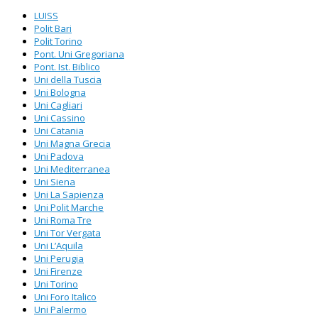
LUISS
Polit Bari
Polit Torino
Pont. Uni Gregoriana
Pont. Ist. Biblico
Uni della Tuscia
Uni Bologna
Uni Cagliari
Uni Cassino
Uni Catania
Uni Magna Grecia
Uni Padova
Uni Mediterranea
Uni Siena
Uni La Sapienza
Uni Polit Marche
Uni Roma Tre
Uni Tor Vergata
Uni L’Aquila
Uni Perugia
Uni Firenze
Uni Torino
Uni Foro Italico
Uni Palermo