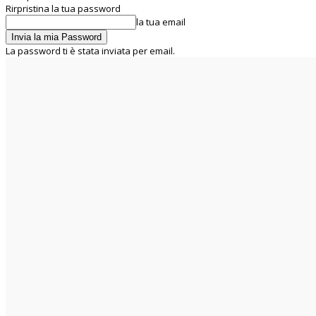
Rirpristina la tua password
la tua email
La password ti è stata inviata per email.
C
25.5
Rome
sabato 8 Agosto 2026
Home
Chi siamo
La UIL RUA
Segreteria Nazionale