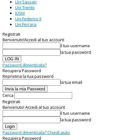
Uni Sassari
Uni Trento
IUSM
Uni Federico II
Uni Ferrara
Registrati
Benvenuto!
Accedi al tuo account
il tuo username
la tua password
Password dimenticata?
Recupera Password
Rirpristina la tua password
la tua email
Cerca
Registrati
Benvenuto! Accedi al tuo account
il tuo username
la tua password
Password dimenticata? Chiedi aiuto
Recupera Password