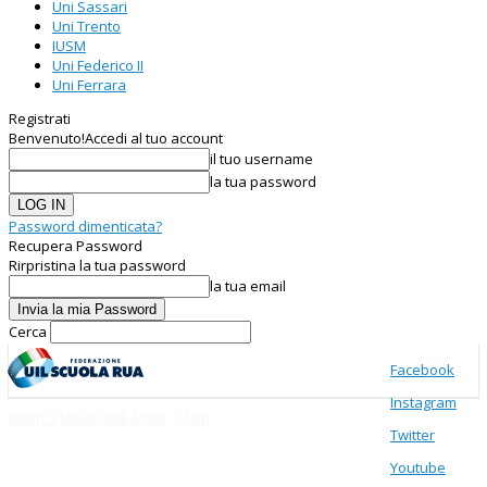
Uni Sassari
Uni Trento
IUSM
Uni Federico II
Uni Ferrara
Registrati
Benvenuto!
Accedi al tuo account
il tuo username
la tua password
Password dimenticata?
Recupera Password
Rirpristina la tua password
la tua email
Cerca
Facebook
Instagram
Ricerca Università Afam
Afam
Twitter
Youtube