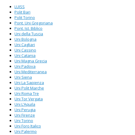
LUISS
Polit Bari
Polit Torino
Pont. Uni Gregoriana
Pont. Ist. Biblico
Uni della Tuscia
Uni Bologna
Uni Cagliari
Uni Cassino
Uni Catania
Uni Magna Grecia
Uni Padova
Uni Mediterranea
Uni Siena
Uni La Sapienza
Uni Polit Marche
Uni Roma Tre
Uni Tor Vergata
Uni L’Aquila
Uni Perugia
Uni Firenze
Uni Torino
Uni Foro Italico
Uni Palermo