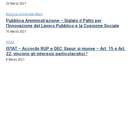
25 Marzo 2021
Ricerca Università Afam
Pubblica Amministrazione – Siglato il Patto per
l’Innovazione del Lavoro Pubblico e la Coesione Sociale
10 Marzo 2021
ISTAT
ISTAT – Accordo RUP e DEC: Eppur si muove – Art. 15 e Art.
22: vincono gli interessi particolaristici !
8 Marzo 2021
Il sindacato del comparto Ricerca, Università e AFAM
La sede
Via Umbria 15
00187 Roma
Tel 06.4870125
Fax 06.87459039