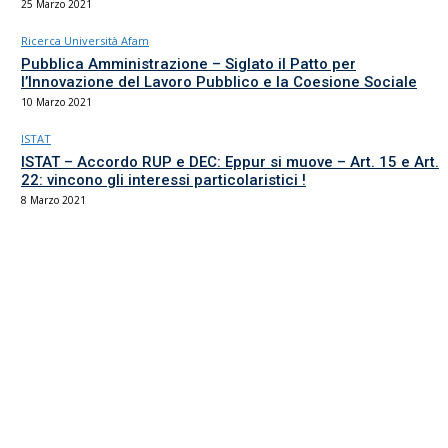
25 Marzo 2021
Ricerca Università Afam
Pubblica Amministrazione – Siglato il Patto per
l’Innovazione del Lavoro Pubblico e la Coesione Sociale
10 Marzo 2021
ISTAT
ISTAT – Accordo RUP e DEC: Eppur si muove – Art. 15 e Art.
22: vincono gli interessi particolaristici !
8 Marzo 2021
Il sindacato del comparto Ricerca, Università e AFAM
La sede
Via Umbria 15
00187 Roma
Tel 06.4870125
Fax 06.87459039