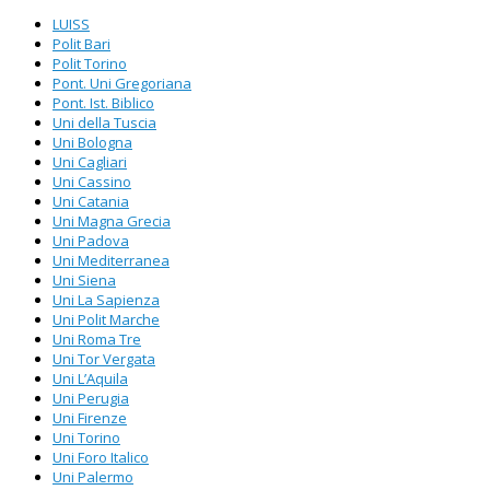
LUISS
Polit Bari
Polit Torino
Pont. Uni Gregoriana
Pont. Ist. Biblico
Uni della Tuscia
Uni Bologna
Uni Cagliari
Uni Cassino
Uni Catania
Uni Magna Grecia
Uni Padova
Uni Mediterranea
Uni Siena
Uni La Sapienza
Uni Polit Marche
Uni Roma Tre
Uni Tor Vergata
Uni L’Aquila
Uni Perugia
Uni Firenze
Uni Torino
Uni Foro Italico
Uni Palermo