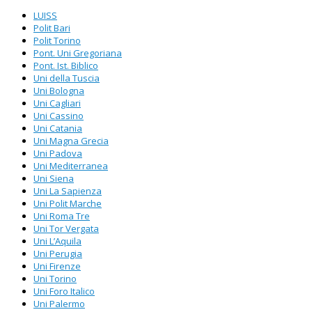
LUISS
Polit Bari
Polit Torino
Pont. Uni Gregoriana
Pont. Ist. Biblico
Uni della Tuscia
Uni Bologna
Uni Cagliari
Uni Cassino
Uni Catania
Uni Magna Grecia
Uni Padova
Uni Mediterranea
Uni Siena
Uni La Sapienza
Uni Polit Marche
Uni Roma Tre
Uni Tor Vergata
Uni L’Aquila
Uni Perugia
Uni Firenze
Uni Torino
Uni Foro Italico
Uni Palermo