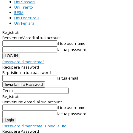
Uni Sassari
Uni Trento
IUSM
Uni Federico II
Uni Ferrara
Registrati
Benvenuto!
Accedi al tuo account
il tuo username
la tua password
Password dimenticata?
Recupera Password
Rirpristina la tua password
la tua email
Cerca
Registrati
Benvenuto! Accedi al tuo account
il tuo username
la tua password
Password dimenticata? Chiedi aiuto
Recupera Password