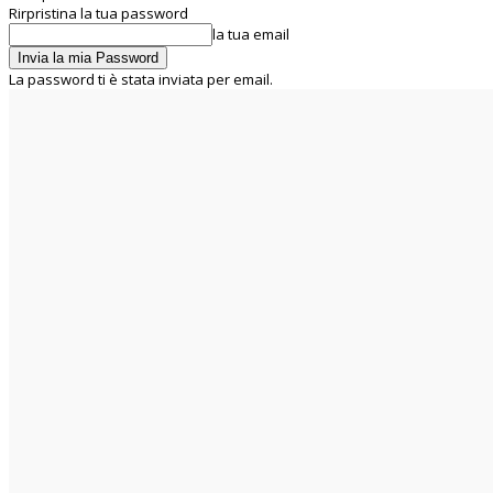
Rirpristina la tua password
la tua email
La password ti è stata inviata per email.
C
22
Rome
giovedì 6 Agosto 2026
Home
Chi siamo
La UIL RUA
Segreteria Nazionale