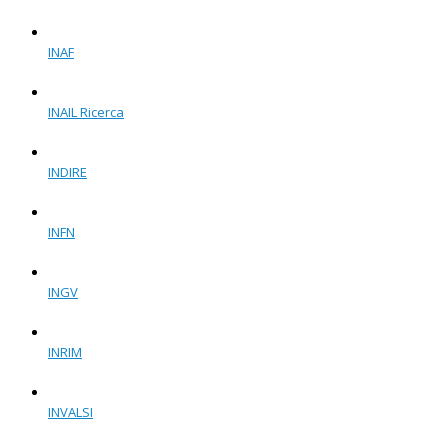
INAF
INAIL Ricerca
INDIRE
INFN
INGV
INRIM
INVALSI