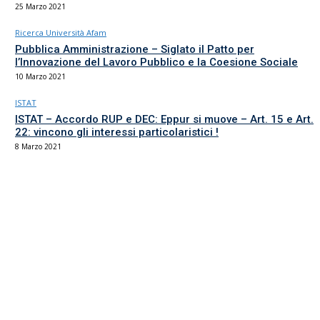
25 Marzo 2021
Ricerca Università Afam
Pubblica Amministrazione – Siglato il Patto per
l’Innovazione del Lavoro Pubblico e la Coesione Sociale
10 Marzo 2021
ISTAT
ISTAT – Accordo RUP e DEC: Eppur si muove – Art. 15 e Art.
22: vincono gli interessi particolaristici !
8 Marzo 2021
Il sindacato del comparto Ricerca, Università e AFAM
La sede
Via Umbria 15
00187 Roma
Tel 06.4870125
Fax 06.87459039