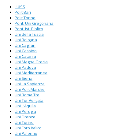
LUISS
Polit Bari
Polit Torino
Pont. Uni Gregoriana
Pont. Ist. Biblico
Uni della Tuscia
Uni Bologna
Uni Cagliari
Uni Cassino
Uni Catania
Uni Magna Grecia
Uni Padova
Uni Mediterranea
Uni Siena
Uni La Sapienza
Uni Polit Marche
Uni Roma Tre
Uni Tor Vergata
Uni L’Aquila
Uni Perugia
Uni Firenze
Uni Torino
Uni Foro Italico
Uni Palermo