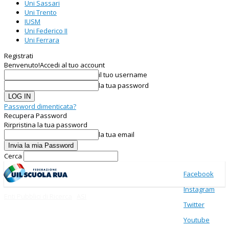
Uni Sassari
Uni Trento
IUSM
Uni Federico II
Uni Ferrara
Registrati
Benvenuto!
Accedi al tuo account
il tuo username
la tua password
Password dimenticata?
Recupera Password
Rirpristina la tua password
la tua email
Cerca
Facebook
Instagram
Enti Pubblici di Ricerca
ASI
Twitter
Youtube