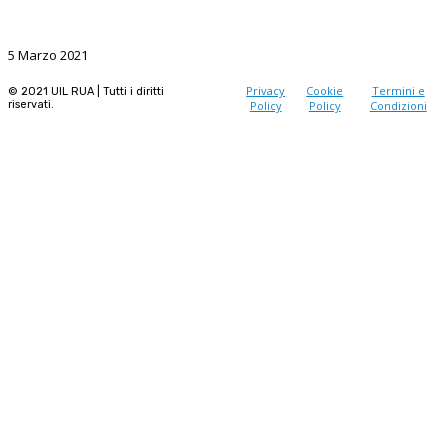
La Ricerca, il volano da sostenere nel prossimo futuro
5 Marzo 2021
Privacy
Cookie
Termini e
© 2021 UIL RUA | Tutti i diritti
riservati.
Policy
Policy
Condizioni