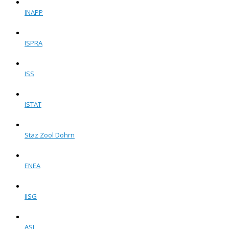
INAPP
ISPRA
ISS
ISTAT
Staz Zool Dohrn
ENEA
IISG
ASI