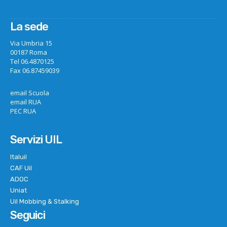
La sede
Via Umbria 15
00187 Roma
Tel 06.4870125
Fax 06.87459039
email Scuola
email RUA
PEC RUA
Servizi UIL
Italuil
CAF Uil
ADOC
Uniat
Uil Mobbing & Stalking
Seguici