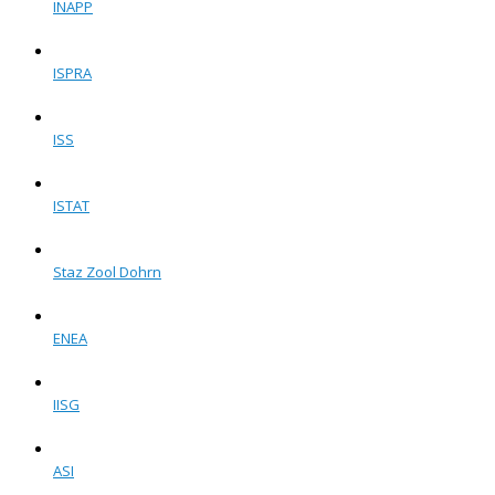
INAPP
ISPRA
ISS
ISTAT
Staz Zool Dohrn
ENEA
IISG
ASI