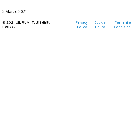
La Ricerca, il volano da sostenere nel prossimo futuro
5 Marzo 2021
Privacy
Cookie
Termini e
© 2021 UIL RUA | Tutti i diritti
riservati.
Policy
Policy
Condizioni