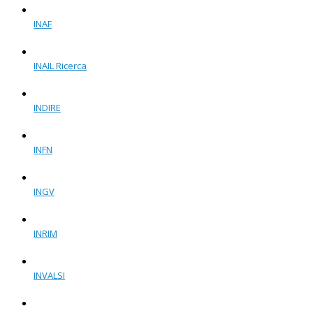
INAF
INAIL Ricerca
INDIRE
INFN
INGV
INRIM
INVALSI