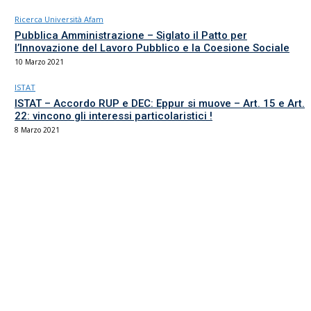
Ricerca Università Afam
Pubblica Amministrazione – Siglato il Patto per
l’Innovazione del Lavoro Pubblico e la Coesione Sociale
10 Marzo 2021
ISTAT
ISTAT – Accordo RUP e DEC: Eppur si muove – Art. 15 e Art.
22: vincono gli interessi particolaristici !
8 Marzo 2021
Il sindacato del comparto Ricerca, Università e AFAM
La sede
Via Umbria 15
00187 Roma
Tel 06.4870125
Fax 06.87459039
email Scuola