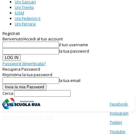
Uni Sassari
Uni Trento
IUSM
Uni Federico II
Uni Ferrara
Registrati
Benvenuto!
Accedi al tuo account
il tuo username
la tua password
Password dimenticata?
Recupera Password
Rirpristina la tua password
la tua email
Cerca
Facebook
Instagram
Enti Pubblici di Ricerca
CNR
Twitter
Youtube