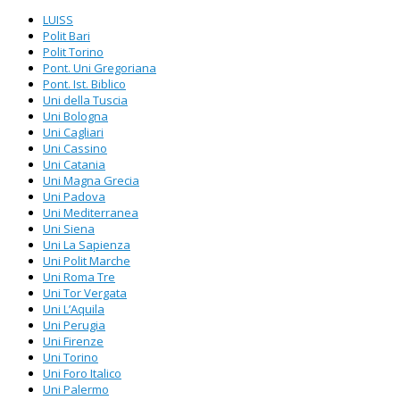
LUISS
Polit Bari
Polit Torino
Pont. Uni Gregoriana
Pont. Ist. Biblico
Uni della Tuscia
Uni Bologna
Uni Cagliari
Uni Cassino
Uni Catania
Uni Magna Grecia
Uni Padova
Uni Mediterranea
Uni Siena
Uni La Sapienza
Uni Polit Marche
Uni Roma Tre
Uni Tor Vergata
Uni L’Aquila
Uni Perugia
Uni Firenze
Uni Torino
Uni Foro Italico
Uni Palermo