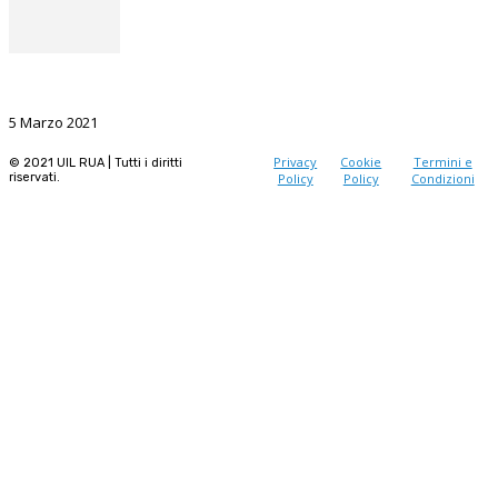
La Ricerca, il volano da sostenere nel prossimo futuro
5 Marzo 2021
Privacy
Cookie
Termini e
© 2021 UIL RUA | Tutti i diritti
riservati.
Policy
Policy
Condizioni