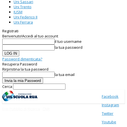
Uni Sassari
Uni Trento
IUSM
Uni Federico II
Uni Ferrara
Registrati
Benvenuto!
Accedi al tuo account
il tuo username
la tua password
Password dimenticata?
Recupera Password
Rirpristina la tua password
la tua email
Cerca
Facebook
Instagram
Enti Pubblici di Ricerca
CNR
Twitter
Youtube