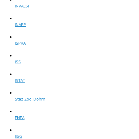
INVALSI
INAPP
ISPRA
ISS
ISTAT
Staz Zool Dohrn
ENEA
IISG