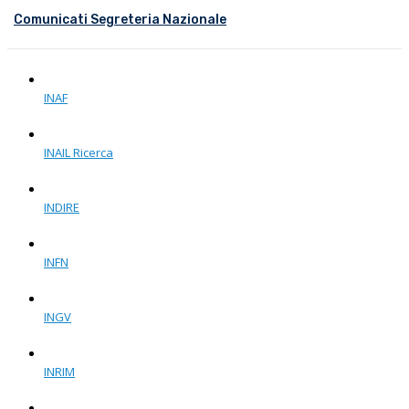
Comunicati Segreteria Nazionale
INAF
INAIL Ricerca
INDIRE
INFN
INGV
INRIM