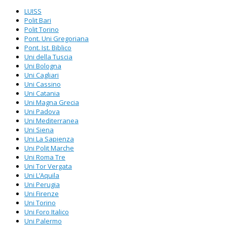
LUISS
Polit Bari
Polit Torino
Pont. Uni Gregoriana
Pont. Ist. Biblico
Uni della Tuscia
Uni Bologna
Uni Cagliari
Uni Cassino
Uni Catania
Uni Magna Grecia
Uni Padova
Uni Mediterranea
Uni Siena
Uni La Sapienza
Uni Polit Marche
Uni Roma Tre
Uni Tor Vergata
Uni L’Aquila
Uni Perugia
Uni Firenze
Uni Torino
Uni Foro Italico
Uni Palermo