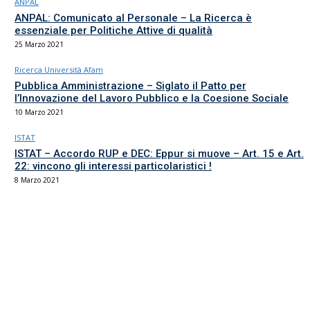
ANPAL
ANPAL: Comunicato al Personale – La Ricerca è
essenziale per Politiche Attive di qualità
25 Marzo 2021
Ricerca Università Afam
Pubblica Amministrazione – Siglato il Patto per
l’Innovazione del Lavoro Pubblico e la Coesione Sociale
10 Marzo 2021
ISTAT
ISTAT – Accordo RUP e DEC: Eppur si muove – Art. 15 e Art.
22: vincono gli interessi particolaristici !
8 Marzo 2021
Il sindacato del comparto Ricerca, Università e AFAM
La sede
Via Umbria 15