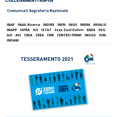
COLLEGAMENTI RAPIDI
Comunicati Segreteria Nazionale
INAF
INAIL Ricerca
INDIRE
INFN
INGV
INRIM
INVALSI
INAPP
ISPRA
ISS
ISTAT
Staz Zool Dohrn
ENEA
IISG
ASI
ASI
CREA
CREA
CNR
CENTRO FERMI
INOGS
ISIN
INDAM