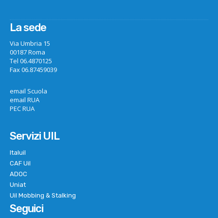
La sede
Via Umbria 15
00187 Roma
Tel 06.4870125
Fax 06.87459039
email Scuola
email RUA
PEC RUA
Servizi UIL
Italuil
CAF Uil
ADOC
Uniat
Uil Mobbing & Stalking
Seguici