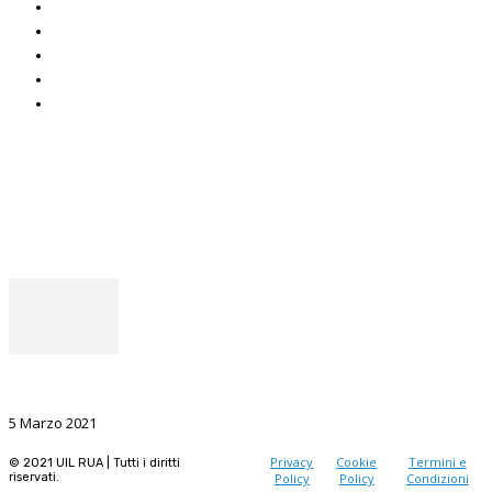
Italuil
CAF Uil
ADOC
Uniat
Uil Mobbing & Stalking
Seguici
Facebook
Instagram
Il punto del Segretario Generale
La Ricerca, il volano da sostenere nel prossimo futuro
5 Marzo 2021
Privacy
Cookie
Termini e
© 2021 UIL RUA | Tutti i diritti
riservati.
Policy
Policy
Condizioni