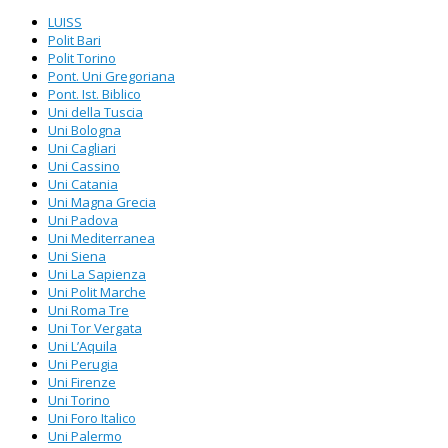
LUISS
Polit Bari
Polit Torino
Pont. Uni Gregoriana
Pont. Ist. Biblico
Uni della Tuscia
Uni Bologna
Uni Cagliari
Uni Cassino
Uni Catania
Uni Magna Grecia
Uni Padova
Uni Mediterranea
Uni Siena
Uni La Sapienza
Uni Polit Marche
Uni Roma Tre
Uni Tor Vergata
Uni L’Aquila
Uni Perugia
Uni Firenze
Uni Torino
Uni Foro Italico
Uni Palermo