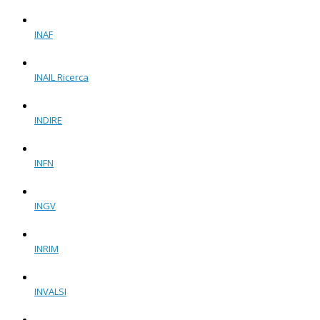
INAF
INAIL Ricerca
INDIRE
INFN
INGV
INRIM
INVALSI