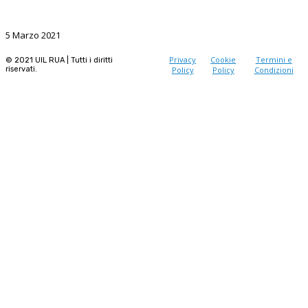
La Ricerca, il volano da sostenere nel prossimo futuro
5 Marzo 2021
Privacy
Cookie
Termini e
© 2021 UIL RUA | Tutti i diritti
riservati.
Policy
Policy
Condizioni