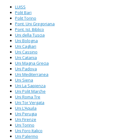
LUISS
Polit Bari
Polit Torino
Pont. Uni Gregoriana
Pont. Ist. Biblico
Uni della Tuscia
Uni Bologna
Uni Cagliari
Uni Cassino
Uni Catania
Uni Magna Grecia
Uni Padova
Uni Mediterranea
Uni Siena
Uni La Sapienza
Uni Polit Marche
Uni Roma Tre
Uni Tor Vergata
Uni L’Aquila
Uni Perugia
Uni Firenze
Uni Torino
Uni Foro Italico
Uni Palermo