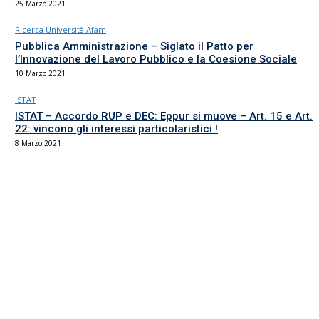
25 Marzo 2021
Ricerca Università Afam
Pubblica Amministrazione – Siglato il Patto per
l’Innovazione del Lavoro Pubblico e la Coesione Sociale
10 Marzo 2021
ISTAT
ISTAT – Accordo RUP e DEC: Eppur si muove – Art. 15 e Art.
22: vincono gli interessi particolaristici !
8 Marzo 2021
Il sindacato del comparto Ricerca, Università e AFAM
La sede
Via Umbria 15
00187 Roma
Tel 06.4870125
Fax 06.87459039