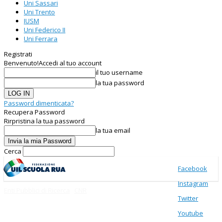
Uni Sassari
Uni Trento
IUSM
Uni Federico II
Uni Ferrara
Registrati
Benvenuto!
Accedi al tuo account
il tuo username
la tua password
Password dimenticata?
Recupera Password
Rirpristina la tua password
la tua email
Cerca
Facebook
Instagram
Enti Pubblici di Ricerca
CNR
Twitter
Youtube