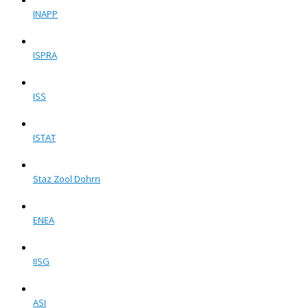
INAPP
ISPRA
ISS
ISTAT
Staz Zool Dohrn
ENEA
IISG
ASI