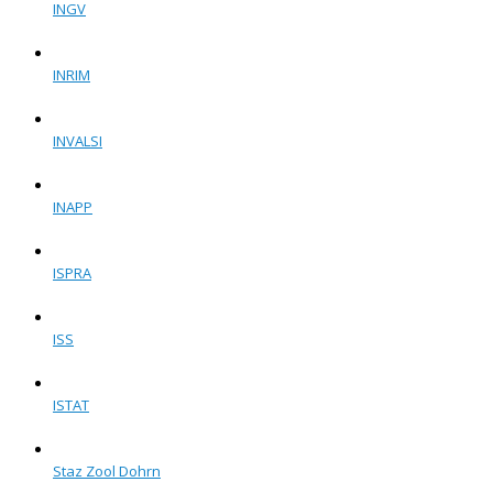
INGV
INRIM
INVALSI
INAPP
ISPRA
ISS
ISTAT
Staz Zool Dohrn