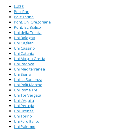
LUISS
Polit Bari
Polit Torino
Pont. Uni Gregoriana
Pont. Ist. Biblico
Uni della Tuscia
Uni Bologna
Uni Cagliari
Uni Cassino
Uni Catania
Uni Magna Grecia
Uni Padova
Uni Mediterranea
Uni Siena
Uni La Sapienza
Uni Polit Marche
Uni Roma Tre
Uni Tor Vergata
Uni L’Aquila
Uni Perugia
Uni Firenze
Uni Torino
Uni Foro Italico
Uni Palermo