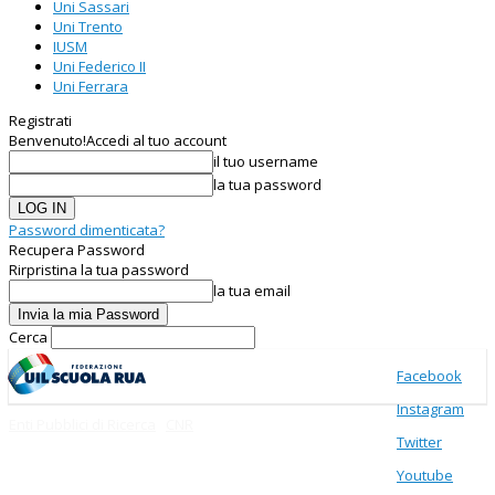
Uni Sassari
Uni Trento
IUSM
Uni Federico II
Uni Ferrara
Registrati
Benvenuto!
Accedi al tuo account
il tuo username
la tua password
Password dimenticata?
Recupera Password
Rirpristina la tua password
la tua email
Cerca
Facebook
Instagram
Enti Pubblici di Ricerca
CNR
Twitter
Youtube