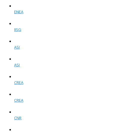
ENEA
IISG
ASI
ASI
CREA
CREA
CNR