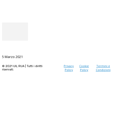
Facebook
Instagram
Il punto del Segretario Generale
La Ricerca, il volano da sostenere nel prossimo futuro
5 Marzo 2021
Privacy
Cookie
Termini e
© 2021 UIL RUA | Tutti i diritti
riservati.
Policy
Policy
Condizioni