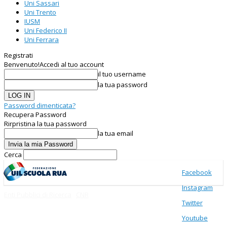
Uni Sassari
Uni Trento
IUSM
Uni Federico II
Uni Ferrara
Registrati
Benvenuto!
Accedi al tuo account
il tuo username
la tua password
Password dimenticata?
Recupera Password
Rirpristina la tua password
la tua email
Cerca
Facebook
Instagram
Enti Pubblici di Ricerca
CNR
Twitter
Youtube