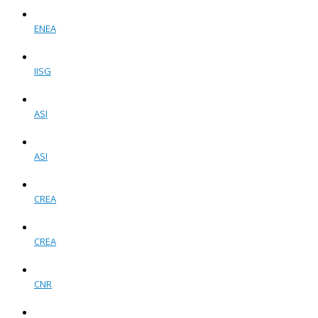
ENEA
IISG
ASI
ASI
CREA
CREA
CNR