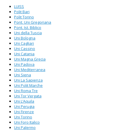
LUISS
Polit Bari
Polit Torino
Pont. Uni Gregoriana
Pont. Ist. Biblico
Uni della Tuscia
Uni Bologna
Uni Cagliari
Uni Cassino
Uni Catania
Uni Magna Grecia
Uni Padova
Uni Mediterranea
Uni Siena
Uni La Sapienza
Uni Polit Marche
Uni Roma Tre
Uni Tor Vergata
Uni L’Aquila
Uni Perugia
Uni Firenze
Uni Torino
Uni Foro Italico
Uni Palermo