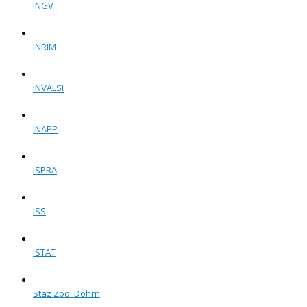
INGV
INRIM
INVALSI
INAPP
ISPRA
ISS
ISTAT
Staz Zool Dohrn