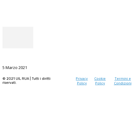
Facebook
Instagram
Il punto del Segretario Generale
La Ricerca, il volano da sostenere nel prossimo futuro
5 Marzo 2021
Privacy
Cookie
Termini e
© 2021 UIL RUA | Tutti i diritti
riservati.
Policy
Policy
Condizioni