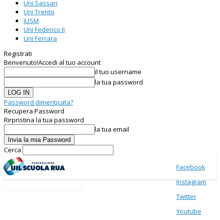
Uni Sassari
Uni Trento
IUSM
Uni Federico II
Uni Ferrara
Registrati
Benvenuto!
Accedi al tuo account
il tuo username
la tua password
Password dimenticata?
Recupera Password
Rirpristina la tua password
la tua email
Cerca
Facebook
Instagram
Enti Pubblici di Ricerca
CNR
Twitter
Youtube