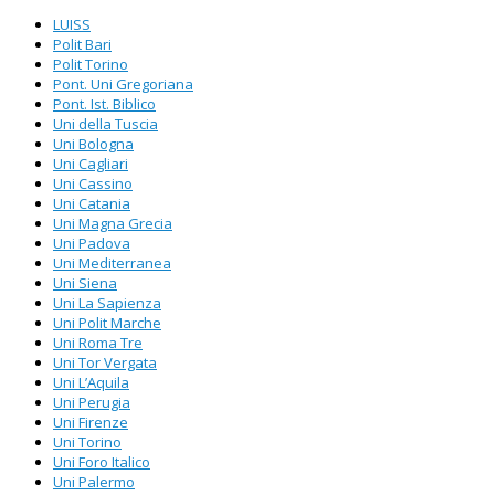
LUISS
Polit Bari
Polit Torino
Pont. Uni Gregoriana
Pont. Ist. Biblico
Uni della Tuscia
Uni Bologna
Uni Cagliari
Uni Cassino
Uni Catania
Uni Magna Grecia
Uni Padova
Uni Mediterranea
Uni Siena
Uni La Sapienza
Uni Polit Marche
Uni Roma Tre
Uni Tor Vergata
Uni L’Aquila
Uni Perugia
Uni Firenze
Uni Torino
Uni Foro Italico
Uni Palermo