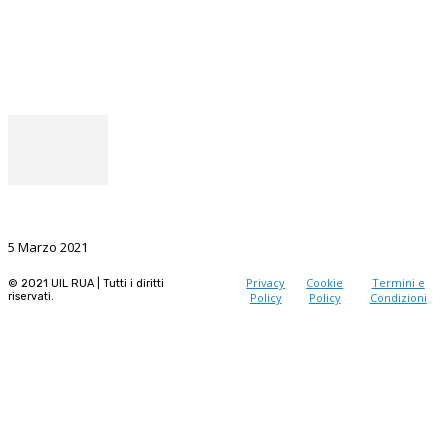
Facebook
Instagram
Il punto del Segretario Generale
La Ricerca, il volano da sostenere nel prossimo futuro
5 Marzo 2021
Privacy
Cookie
Termini e
© 2021 UIL RUA | Tutti i diritti
riservati.
Policy
Policy
Condizioni