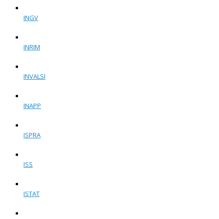
INGV
INRIM
INVALSI
INAPP
ISPRA
ISS
ISTAT