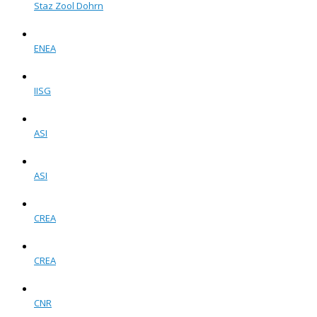
Staz Zool Dohrn
ENEA
IISG
ASI
ASI
CREA
CREA
CNR