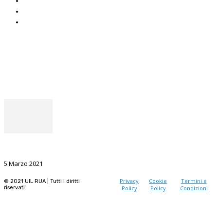
ADOC
Uniat
Uil Mobbing & Stalking
Seguici
Facebook
Instagram
Il punto del Segretario Generale
La Ricerca, il volano da sostenere nel prossimo futuro
5 Marzo 2021
Privacy
Cookie
Termini e
© 2021 UIL RUA | Tutti i diritti
riservati.
Policy
Policy
Condizioni