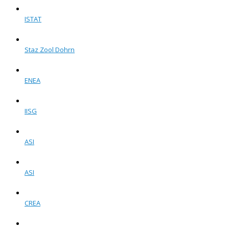
ISTAT
Staz Zool Dohrn
ENEA
IISG
ASI
ASI
CREA