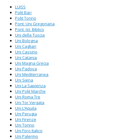
LUISS
Polit Bari
Polit Torino
Pont. Uni Gregoriana
Pont. Ist. Biblico
Uni della Tuscia
Uni Bologna
Uni Cagliari
Uni Cassino
Uni Catania
Uni Magna Grecia
Uni Padova
Uni Mediterranea
Uni Siena
Uni La Sapienza
Uni Polit Marche
Uni Roma Tre
Uni Tor Vergata
Uni L’Aquila
Uni Perugia
Uni Firenze
Uni Torino
Uni Foro Italico
Uni Palermo