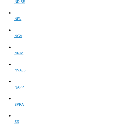
INDIRE
INFN
INGV
INRIM
INVALSI
INAPP
ISPRA
ISS