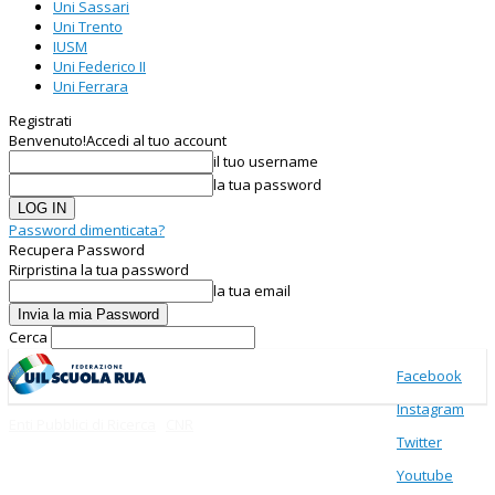
Uni Sassari
Uni Trento
IUSM
Uni Federico II
Uni Ferrara
Registrati
Benvenuto!
Accedi al tuo account
il tuo username
la tua password
Password dimenticata?
Recupera Password
Rirpristina la tua password
la tua email
Cerca
Facebook
Instagram
Enti Pubblici di Ricerca
CNR
Twitter
Youtube