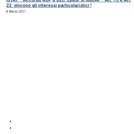
ISTAT – Accordo RUP e DEC: Eppur si muove – Art. 15 e Art.
22: vincono gli interessi particolaristici !
8 Marzo 2021
Il sindacato del comparto Ricerca, Università e AFAM
La sede
Via Umbria 15
00187 Roma
Tel 06.4870125
Fax 06.87459039
email Scuola
email RUA
PEC RUA
Servizi UIL
Italuil
CAF Uil