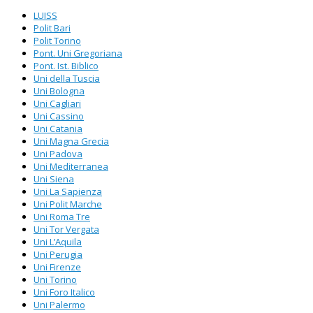
LUISS
Polit Bari
Polit Torino
Pont. Uni Gregoriana
Pont. Ist. Biblico
Uni della Tuscia
Uni Bologna
Uni Cagliari
Uni Cassino
Uni Catania
Uni Magna Grecia
Uni Padova
Uni Mediterranea
Uni Siena
Uni La Sapienza
Uni Polit Marche
Uni Roma Tre
Uni Tor Vergata
Uni L’Aquila
Uni Perugia
Uni Firenze
Uni Torino
Uni Foro Italico
Uni Palermo