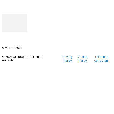
Instagram
Il punto del Segretario Generale
La Ricerca, il volano da sostenere nel prossimo futuro
5 Marzo 2021
Privacy
Cookie
Termini e
© 2021 UIL RUA | Tutti i diritti
riservati.
Policy
Policy
Condizioni