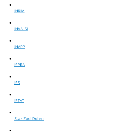
INRIM
INVALSI
INAPP
ISPRA
ISS
ISTAT
Staz Zool Dohrn