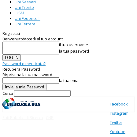
Uni Sassari
Uni Trento
IUSM
Uni Federico II
Uni Ferrara
Registrati
Benvenuto!
Accedi al tuo account
il tuo username
la tua password
Password dimenticata?
Recupera Password
Rirpristina la tua password
la tua email
Cerca
Facebook
Instagram
Enti Pubblici di Ricerca
CNR
Twitter
Youtube