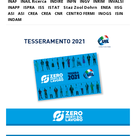
INAF
INAIL Ricerca
INDIRE
INFN
INGV
INRIM
INVALSI
INAPP
ISPRA
ISS
ISTAT
Staz Zool Dohrn
ENEA
IISG
ASI
ASI
CREA
CREA
CNR
CENTRO FERMI
INOGS
ISIN
INDAM