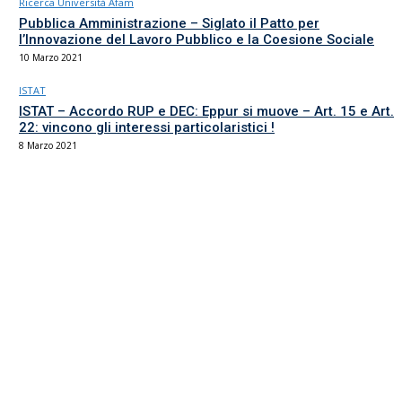
Ricerca Università Afam
Pubblica Amministrazione – Siglato il Patto per
l’Innovazione del Lavoro Pubblico e la Coesione Sociale
10 Marzo 2021
ISTAT
ISTAT – Accordo RUP e DEC: Eppur si muove – Art. 15 e Art.
22: vincono gli interessi particolaristici !
8 Marzo 2021
Il sindacato del comparto Ricerca, Università e AFAM
La sede
Via Umbria 15
00187 Roma
Tel 06.4870125
Fax 06.87459039
email Scuola
email RUA