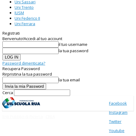
Uni Sassari
Uni Trento
IUSM
Uni Federico II
Uni Ferrara
Registrati
Benvenuto!
Accedi al tuo account
il tuo username
la tua password
Password dimenticata?
Recupera Password
Rirpristina la tua password
la tua email
Cerca
Facebook
Instagram
Enti Pubblici di Ricerca
CREA
Twitter
Youtube