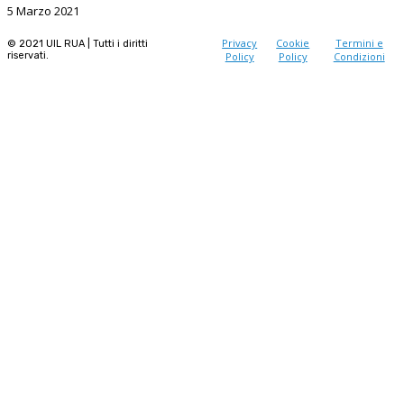
5 Marzo 2021
Privacy
Cookie
Termini e
© 2021 UIL RUA | Tutti i diritti
riservati.
Policy
Policy
Condizioni