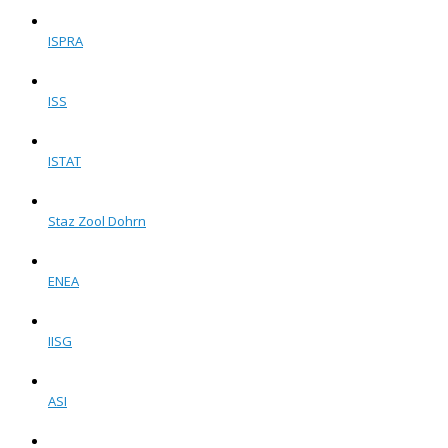
ISPRA
ISS
ISTAT
Staz Zool Dohrn
ENEA
IISG
ASI