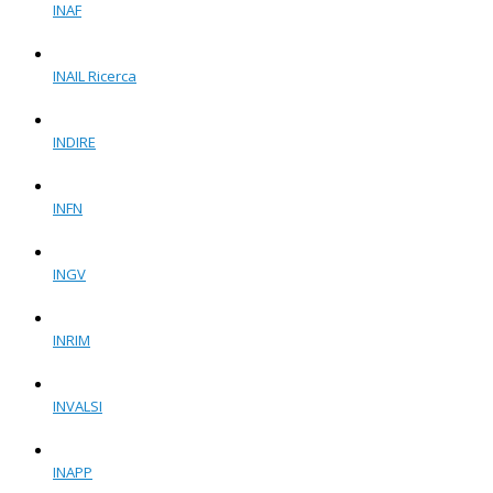
INAF
INAIL Ricerca
INDIRE
INFN
INGV
INRIM
INVALSI
INAPP