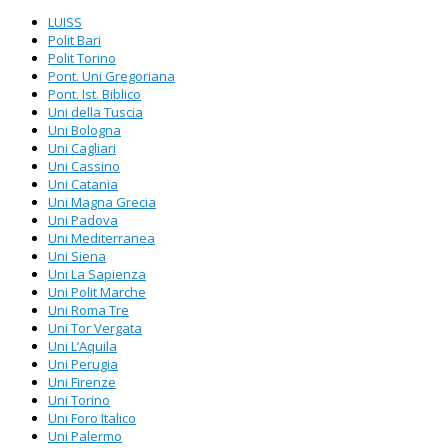
LUISS
Polit Bari
Polit Torino
Pont. Uni Gregoriana
Pont. Ist. Biblico
Uni della Tuscia
Uni Bologna
Uni Cagliari
Uni Cassino
Uni Catania
Uni Magna Grecia
Uni Padova
Uni Mediterranea
Uni Siena
Uni La Sapienza
Uni Polit Marche
Uni Roma Tre
Uni Tor Vergata
Uni L’Aquila
Uni Perugia
Uni Firenze
Uni Torino
Uni Foro Italico
Uni Palermo