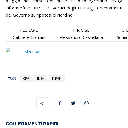
maggio nel corso del quale il Sottosegretario Braga
informerà le OO.SS. e i vertici degli Enti sugli orientamenti
del Governo sull’ipotesi di riordino.
FLC CGIL
FIR CISL
UI
Gabriele Giannini
Alessandro Castellana
Sonia
TAGS
CRA
INEA
INRAN
COLLEGAMENTI RAPIDI