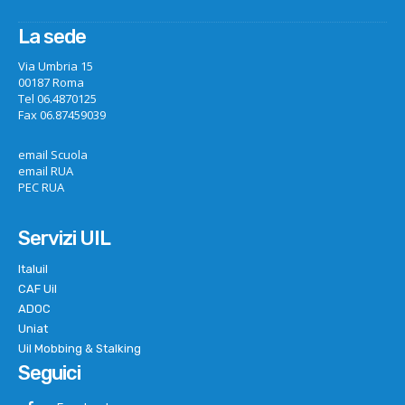
La sede
Via Umbria 15
00187 Roma
Tel 06.4870125
Fax 06.87459039
email Scuola
email RUA
PEC RUA
Servizi UIL
Italuil
CAF Uil
ADOC
Uniat
Uil Mobbing & Stalking
Seguici