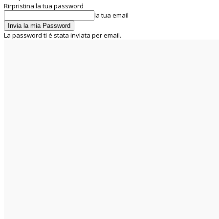
Rirpristina la tua password
la tua email
La password ti è stata inviata per email.
C
21.2
Rome
sabato 8 Agosto 2026
Home
Chi siamo
La UIL RUA
Segreteria Nazionale