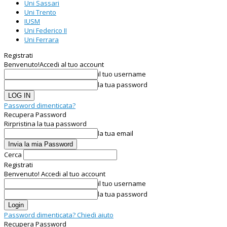
Uni Sassari
Uni Trento
IUSM
Uni Federico II
Uni Ferrara
Registrati
Benvenuto!
Accedi al tuo account
il tuo username
la tua password
Password dimenticata?
Recupera Password
Rirpristina la tua password
la tua email
Cerca
Registrati
Benvenuto! Accedi al tuo account
il tuo username
la tua password
Password dimenticata? Chiedi aiuto
Recupera Password