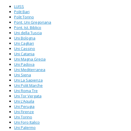
LUISS
Polit Bari
Polit Torino
Pont. Uni Gregoriana
Pont. Ist. Biblico
Uni della Tuscia
Uni Bologna
Uni Cagliari
Uni Cassino
Uni Catania
Uni Magna Grecia
Uni Padova
Uni Mediterranea
Uni Siena
Uni La Sapienza
Uni Polit Marche
Uni Roma Tre
Uni Tor Vergata
Uni L’Aquila
Uni Perugia
Uni Firenze
Uni Torino
Uni Foro Italico
Uni Palermo