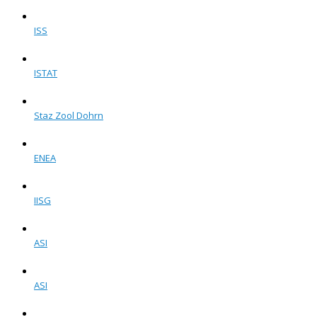
ISS
ISTAT
Staz Zool Dohrn
ENEA
IISG
ASI
ASI