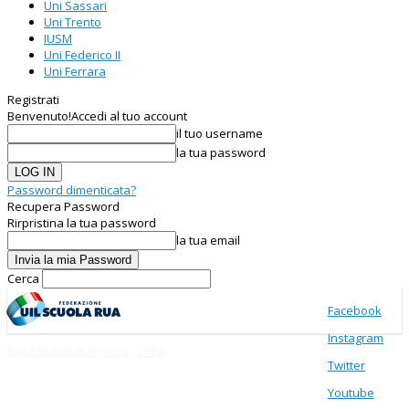
Uni Sassari
Uni Trento
IUSM
Uni Federico II
Uni Ferrara
Registrati
Benvenuto!
Accedi al tuo account
il tuo username
la tua password
Password dimenticata?
Recupera Password
Rirpristina la tua password
la tua email
Cerca
Facebook
Instagram
Enti Pubblici di Ricerca
CREA
Twitter
Youtube