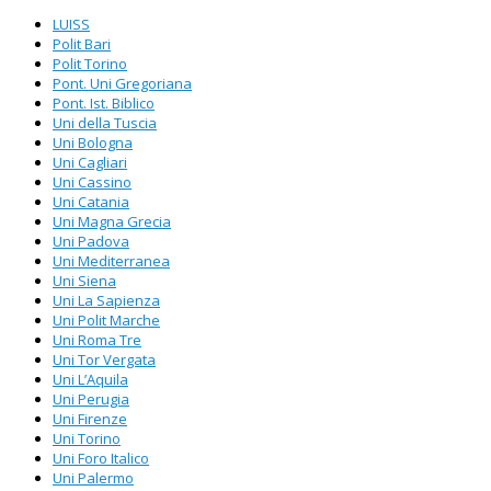
LUISS
Polit Bari
Polit Torino
Pont. Uni Gregoriana
Pont. Ist. Biblico
Uni della Tuscia
Uni Bologna
Uni Cagliari
Uni Cassino
Uni Catania
Uni Magna Grecia
Uni Padova
Uni Mediterranea
Uni Siena
Uni La Sapienza
Uni Polit Marche
Uni Roma Tre
Uni Tor Vergata
Uni L’Aquila
Uni Perugia
Uni Firenze
Uni Torino
Uni Foro Italico
Uni Palermo