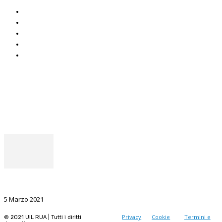
Italuil
CAF Uil
ADOC
Uniat
Uil Mobbing & Stalking
Seguici
Facebook
Instagram
Il punto del Segretario Generale
La Ricerca, il volano da sostenere nel prossimo futuro
5 Marzo 2021
Privacy
Cookie
Termini e
© 2021 UIL RUA | Tutti i diritti