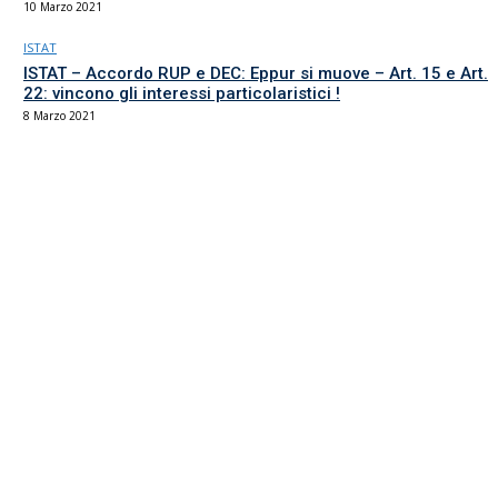
10 Marzo 2021
ISTAT
ISTAT – Accordo RUP e DEC: Eppur si muove – Art. 15 e Art.
22: vincono gli interessi particolaristici !
8 Marzo 2021
Il sindacato del comparto Ricerca, Università e AFAM
La sede
Via Umbria 15
00187 Roma
Tel 06.4870125
Fax 06.87459039
email Scuola
email RUA
PEC RUA
Servizi UIL