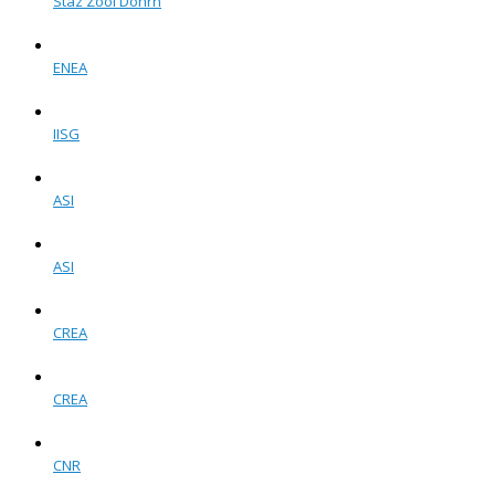
Staz Zool Dohrn
ENEA
IISG
ASI
ASI
CREA
CREA
CNR