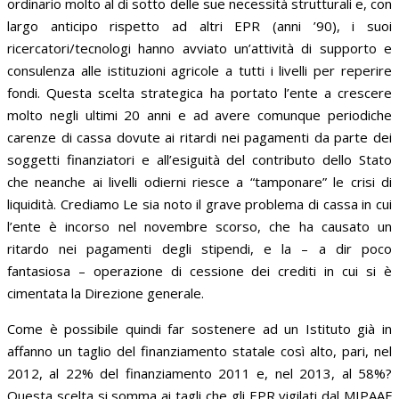
ordinario molto al di sotto delle sue necessità strutturali e, con
largo anticipo rispetto ad altri EPR (anni ’90), i suoi
ricercatori/tecnologi hanno avviato un’attività di supporto e
consulenza alle istituzioni agricole a tutti i livelli per reperire
fondi. Questa scelta strategica ha portato l’ente a crescere
molto negli ultimi 20 anni e ad avere comunque periodiche
carenze di cassa dovute ai ritardi nei pagamenti da parte dei
soggetti finanziatori e all’esiguità del contributo dello Stato
che neanche ai livelli odierni riesce a “tamponare” le crisi di
liquidità. Crediamo Le sia noto il grave problema di cassa in cui
l’ente è incorso nel novembre scorso, che ha causato un
ritardo nei pagamenti degli stipendi, e la – a dir poco
fantasiosa – operazione di cessione dei crediti in cui si è
cimentata la Direzione generale.
Come è possibile quindi far sostenere ad un Istituto già in
affanno un taglio del finanziamento statale così alto, pari, nel
2012, al 22% del finanziamento 2011 e, nel 2013, al 58%?
Questa scelta si somma ai tagli che gli EPR vigilati dal MIPAAF