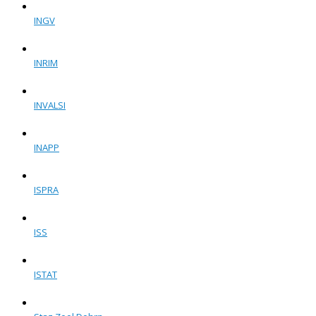
INGV
INRIM
INVALSI
INAPP
ISPRA
ISS
ISTAT