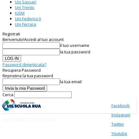
Uni Sassari
Uni Trento
IUSM
Uni Federico II
Uni Ferrara
Registrati
Benvenuto!
Accedi al tuo account
il tuo username
la tua password
Password dimenticata?
Recupera Password
Rirpristina la tua password
la tua email
Cerca
Facebook
Instagram
Enti Pubblici di Ricerca
CREA
Twitter
Youtube