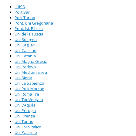
LUISS
Polit Bari
Polit Torino
Pont. Uni Gregoriana
Pont. Ist. Biblico
Uni della Tuscia
Uni Bologna
Uni Cagliari
Uni Cassino
Uni Catania
Uni Magna Grecia
Uni Padova
Uni Mediterranea
Uni Siena
Uni La Sapienza
Uni Polit Marche
Uni Roma Tre
Uni Tor Vergata
Uni L’Aquila
Uni Perugia
Uni Firenze
Uni Torino
Uni Foro Italico
Uni Palermo