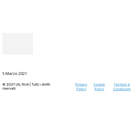
Facebook
Instagram
Il punto del Segretario Generale
La Ricerca, il volano da sostenere nel prossimo futuro
5 Marzo 2021
Privacy
Cookie
Termini e
© 2021 UIL RUA | Tutti i diritti
riservati.
Policy
Policy
Condizioni