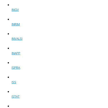
INGV
INRIM
INVALSI
INAPP
ISPRA
ISS
ISTAT