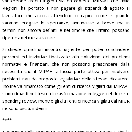
vanterebbe crediti ingenti sia da codesto MIPAAF che dalle
Regioni, ha portato a non pagare gli stipendi di agosto ai
lavoratori, che ancora attendono di capire come e quando
saranno erogate le spettanze, annunciate a breve ma in
termini non ancora definiti, e nel timore che i ritardi possano
ripetersi nei mesi a venire.
Si chiede quindi un incontro urgente per poter condividere
percorsi ed iniziative finalizzate alla soluzione dei problemi
normativi e finanziari, che non possono prescindere dalla
necessità che il MIPAF si faccia parte attiva per risolvere
problemi nati da proposte legislative dello stesso dicastero.
Inoltre va rimarcato come gli enti di ricerca vigilati dal MIPAAF
siano rimasti nel testo di trasformazione in legge del decreto
spending review, mentre gli altri enti di ricerca vigilati dal MIUR
ne sono usciti, indenni.
****
A margine della presente urgente richiesta, si segnala che la