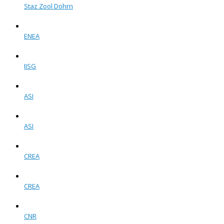
Staz Zool Dohrn
ENEA
IISG
ASI
ASI
CREA
CREA
CNR