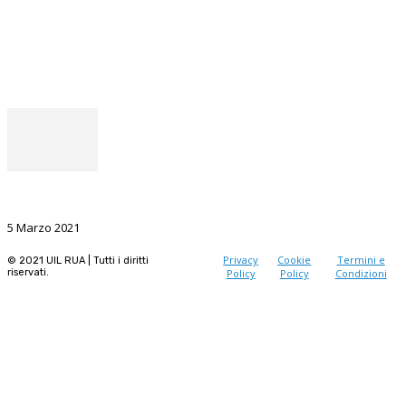
Facebook
Instagram
Il punto del Segretario Generale
La Ricerca, il volano da sostenere nel prossimo futuro
5 Marzo 2021
Privacy
Cookie
Termini e
© 2021 UIL RUA | Tutti i diritti
riservati.
Policy
Policy
Condizioni