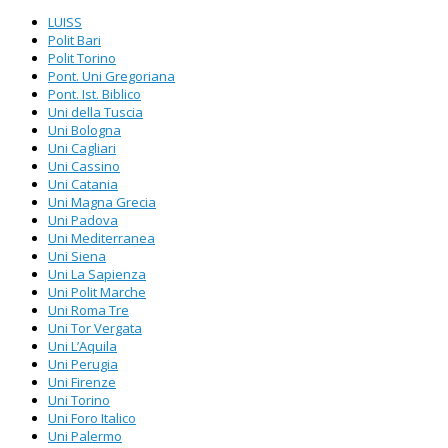
LUISS
Polit Bari
Polit Torino
Pont. Uni Gregoriana
Pont. Ist. Biblico
Uni della Tuscia
Uni Bologna
Uni Cagliari
Uni Cassino
Uni Catania
Uni Magna Grecia
Uni Padova
Uni Mediterranea
Uni Siena
Uni La Sapienza
Uni Polit Marche
Uni Roma Tre
Uni Tor Vergata
Uni L’Aquila
Uni Perugia
Uni Firenze
Uni Torino
Uni Foro Italico
Uni Palermo