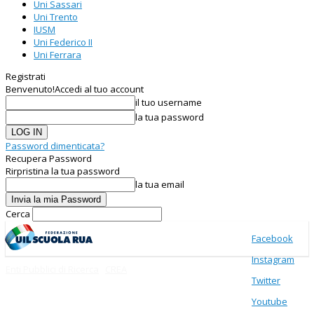
Uni Sassari
Uni Trento
IUSM
Uni Federico II
Uni Ferrara
Registrati
Benvenuto!
Accedi al tuo account
il tuo username
la tua password
Password dimenticata?
Recupera Password
Rirpristina la tua password
la tua email
Cerca
Facebook
Instagram
Enti Pubblici di Ricerca
CREA
Twitter
Youtube