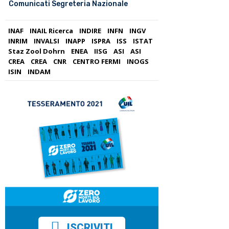
Comunicati Segreteria Nazionale
INAF
INAIL Ricerca
INDIRE
INFN
INGV
INRIM
INVALSI
INAPP
ISPRA
ISS
ISTAT
Staz Zool Dohrn
ENEA
IISG
ASI
ASI
CREA
CREA
CNR
CENTRO FERMI
INOGS
ISIN
INDAM
ISCRIVITI