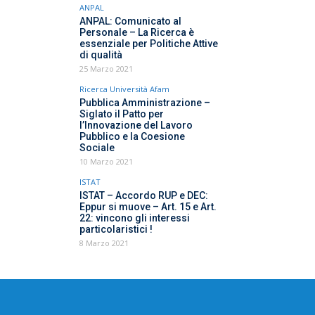
ANPAL
ANPAL: Comunicato al
Personale – La Ricerca è
essenziale per Politiche Attive
di qualità
25 Marzo 2021
Ricerca Università Afam
Pubblica Amministrazione –
Siglato il Patto per
l’Innovazione del Lavoro
Pubblico e la Coesione
Sociale
10 Marzo 2021
ISTAT
ISTAT – Accordo RUP e DEC:
Eppur si muove – Art. 15 e Art.
22: vincono gli interessi
particolaristici !
8 Marzo 2021