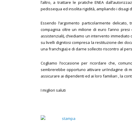
l’altro, a trattare le pratiche ENEA dall’autorizz
pedissequa ed insolita rigidità, ampliando i disagi d
Essendo l’argomento particolarmente delicato, tr
compagnia oltre un milione di euro l’anno presi d
assistenziali), chiediamo un intervento immediato de
su livelli dignitosi compresa la restituzione dei doc
una franchigia) e di darne sollecito riscontro al per
Cogliamo l’occasione per ricordare che, comunq
sembrerebbe opportuno attivare un’indagine di me
assicurare ai dipendenti ed ai loro familiari , la co
I migliori saluti