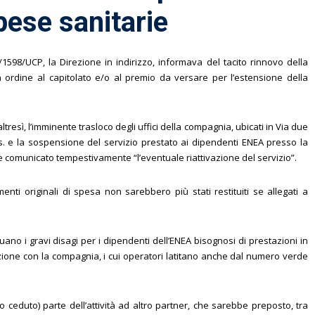
pese sanitarie
598/UCP, la Direzione in indirizzo, informava del tacito rinnovo della
 ordine al capitolato e/o al premio da versare per l’estensione della
esì, l’imminente trasloco degli uffici della compagnia, ubicati in Via due
s. e la sospensione del servizio prestato ai dipendenti ENEA presso la
 comunicato tempestivamente “l’eventuale riattivazione del servizio”.
enti originali di spesa non sarebbero più stati restituiti se allegati a
no i gravi disagi per i dipendenti dell’ENEA bisognosi di prestazioni in
ione con la compagnia, i cui operatori latitano anche dal numero verde
(o ceduto) parte dell’attività ad altro partner, che sarebbe preposto, tra