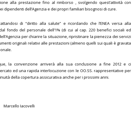
azione alla prestazione fino al rimborso , svolgendo quest’attività con
ei dipendenti dell’Agenzia e dei propri familiari bisognosi di cure.
attandosi di “diritto alla salute” e ricordando che l’ENEA versa alla
al fondo del personale dell’1% (di cui al cap. 220 benefici sociali ed
ll’Agenzia per chiarire la situazione, ripristinare la pienezza dei servizi
umenti originali relativi alle prestazioni (almeno quelli sui quali è gravata
sonale.
ue, la convenzione arriverà alla sua conclusione a fine 2012 e ci
rcato ed una rapida interlocuzione con le OO.SS. rappresentative per
ntinuità della copertura assicurativa anche per i prossimi anni.
Marcello Iacovelli