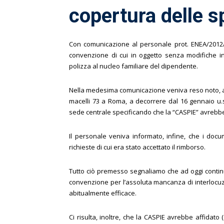
copertura delle s
Con comunicazione al personale prot. ENEA/2012/1
convenzione di cui in oggetto senza modifiche in
polizza al nucleo familiare del dipendente.
Nella medesima comunicazione veniva reso noto, altr
macelli 73 a Roma, a decorrere dal 16 gennaio u.
sede centrale specificando che la “CASPIE” avrebbe
Il personale veniva informato, infine, che i docum
richieste di cui era stato accettato il rimborso.
Tutto ciò premesso segnaliamo che ad oggi continua
convenzione per l’assoluta mancanza di interlocuz
abitualmente efficace.
Ci risulta, inoltre, che la CASPIE avrebbe affidato 