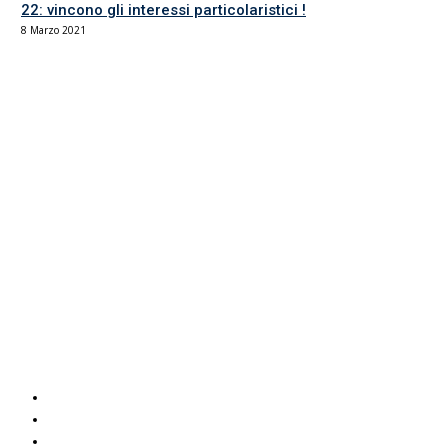
22: vincono gli interessi particolaristici !
8 Marzo 2021
Il sindacato del comparto Ricerca, Università e AFAM
La sede
Via Umbria 15
00187 Roma
Tel 06.4870125
Fax 06.87459039
email Scuola
email RUA
PEC RUA
Servizi UIL
Italuil
CAF Uil
ADOC