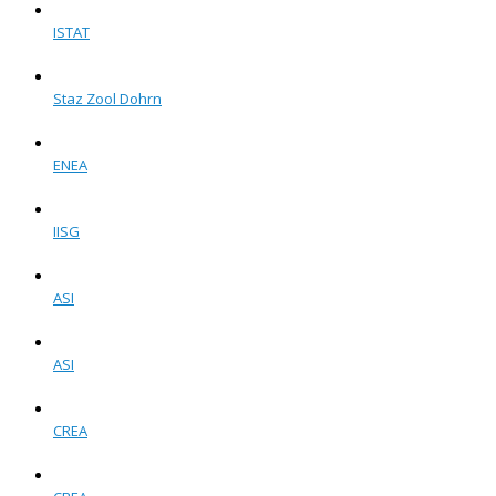
ISTAT
Staz Zool Dohrn
ENEA
IISG
ASI
ASI
CREA