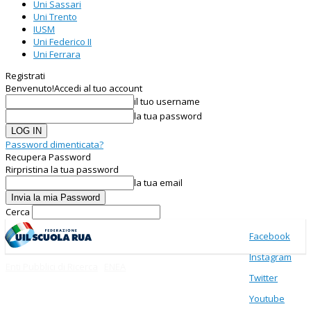
Uni Sassari
Uni Trento
IUSM
Uni Federico II
Uni Ferrara
Registrati
Benvenuto!
Accedi al tuo account
il tuo username
la tua password
Password dimenticata?
Recupera Password
Rirpristina la tua password
la tua email
Cerca
Facebook
Instagram
Enti Pubblici di Ricerca
ENEA
Twitter
Youtube