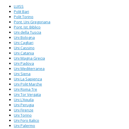
LUISS
Polit Bari
Polit Torino
Pont. Uni Gregoriana
Pont. Ist. Biblico
Uni della Tuscia
Uni Bologna
Uni Cagliari
Uni Cassino
Uni Catania
Uni Magna Grecia
Uni Padova
Uni Mediterranea
Uni Siena
Uni La Sapienza
Uni Polit Marche
Uni Roma Tre
Uni Tor Vergata
Uni L’Aquila
Uni Perugia
Uni Firenze
Uni Torino
Uni Foro Italico
Uni Palermo