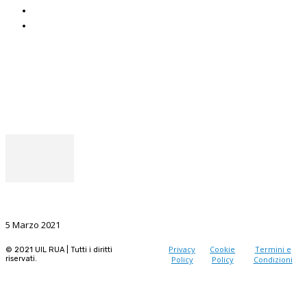
Uniat
Uil Mobbing & Stalking
Seguici
Facebook
Instagram
Il punto del Segretario Generale
La Ricerca, il volano da sostenere nel prossimo futuro
5 Marzo 2021
Privacy
Cookie
Termini e
© 2021 UIL RUA | Tutti i diritti
riservati.
Policy
Policy
Condizioni