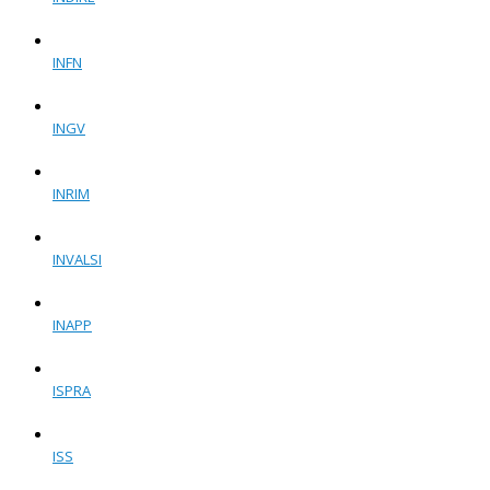
INFN
INGV
INRIM
INVALSI
INAPP
ISPRA
ISS