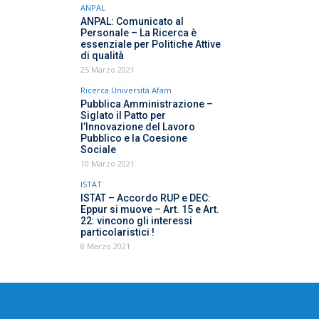
ANPAL
ANPAL: Comunicato al
Personale – La Ricerca è
essenziale per Politiche Attive
di qualità
25 Marzo 2021
Ricerca Università Afam
Pubblica Amministrazione –
Siglato il Patto per
l’Innovazione del Lavoro
Pubblico e la Coesione
Sociale
10 Marzo 2021
ISTAT
ISTAT – Accordo RUP e DEC:
Eppur si muove – Art. 15 e Art.
22: vincono gli interessi
particolaristici !
8 Marzo 2021