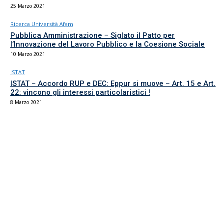
25 Marzo 2021
Ricerca Università Afam
Pubblica Amministrazione – Siglato il Patto per
l’Innovazione del Lavoro Pubblico e la Coesione Sociale
10 Marzo 2021
ISTAT
ISTAT – Accordo RUP e DEC: Eppur si muove – Art. 15 e Art.
22: vincono gli interessi particolaristici !
8 Marzo 2021
Il sindacato del comparto Ricerca, Università e AFAM
La sede
Via Umbria 15
00187 Roma
Tel 06.4870125
Fax 06.87459039