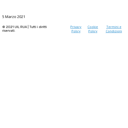
La Ricerca, il volano da sostenere nel prossimo futuro
5 Marzo 2021
Privacy
Cookie
Termini e
© 2021 UIL RUA | Tutti i diritti
riservati.
Policy
Policy
Condizioni