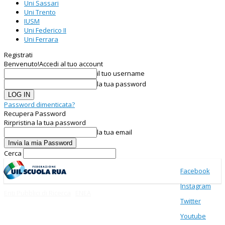
Uni Sassari
Uni Trento
IUSM
Uni Federico II
Uni Ferrara
Registrati
Benvenuto!
Accedi al tuo account
il tuo username
la tua password
Password dimenticata?
Recupera Password
Rirpristina la tua password
la tua email
Cerca
Facebook
Instagram
Enti Pubblici di Ricerca
ENEA
Twitter
Youtube