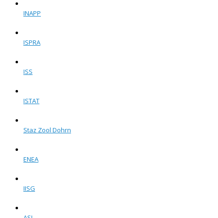
INAPP
ISPRA
ISS
ISTAT
Staz Zool Dohrn
ENEA
IISG
ASI