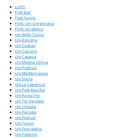
LUISS
Polit Bari
Polit Torino
Pont. Uni Gregoriana
Pont. Ist. Biblico
Uni della Tuscia
Uni Bologna
Uni Cagliari
Uni Cassino
Uni Catania
Uni Magna Grecia
Uni Padova
Uni Mediterranea
Uni Siena
Uni La Sapienza
Uni Polit Marche
Uni Roma Tre
Uni Tor Vergata
Uni L’Aquila
Uni Perugia
Uni Firenze
Uni Torino
Uni Foro Italico
Uni Palermo