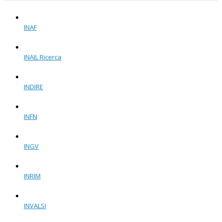
INAF
INAIL Ricerca
INDIRE
INFN
INGV
INRIM
INVALSI