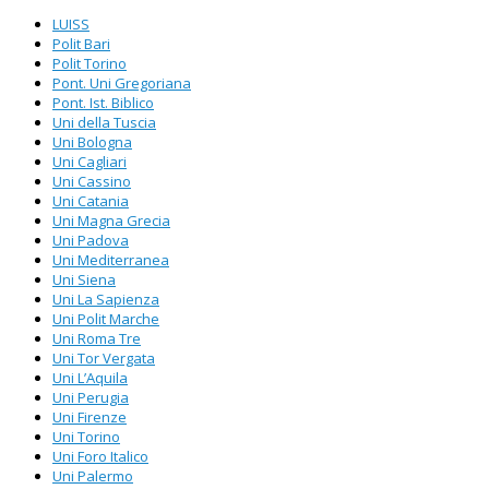
LUISS
Polit Bari
Polit Torino
Pont. Uni Gregoriana
Pont. Ist. Biblico
Uni della Tuscia
Uni Bologna
Uni Cagliari
Uni Cassino
Uni Catania
Uni Magna Grecia
Uni Padova
Uni Mediterranea
Uni Siena
Uni La Sapienza
Uni Polit Marche
Uni Roma Tre
Uni Tor Vergata
Uni L’Aquila
Uni Perugia
Uni Firenze
Uni Torino
Uni Foro Italico
Uni Palermo