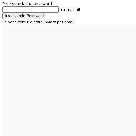
Rirpristina la tua password
la tua email
La password ti è stata inviata per email.
C
30.5
Rome
venerdì 7 Agosto 2026
Home
Chi siamo
La UIL RUA
Segreteria Nazionale