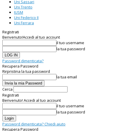
Uni Sassari
Uni Trento
IUSM
Uni Federico II
Uni Ferrara
Registrati
Benvenuto!
Accedi al tuo account
il tuo username
la tua password
Password dimenticata?
Recupera Password
Rirpristina la tua password
la tua email
Cerca
Registrati
Benvenuto! Accedi al tuo account
il tuo username
la tua password
Password dimenticata? Chiedi aiuto
Recupera Password