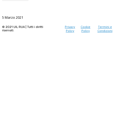
La Ricerca, il volano da sostenere nel prossimo futuro
5 Marzo 2021
Privacy
Cookie
Termini e
© 2021 UIL RUA | Tutti i diritti
riservati.
Policy
Policy
Condizioni