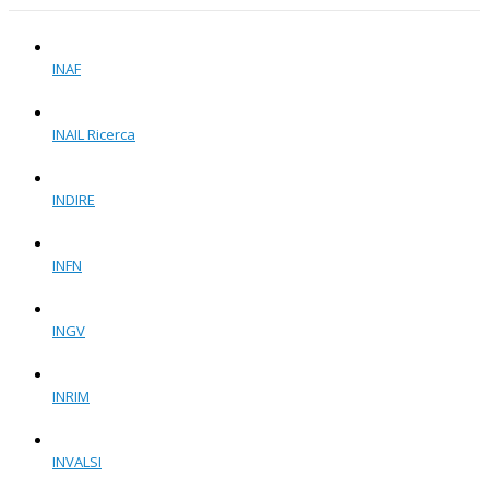
INAF
INAIL Ricerca
INDIRE
INFN
INGV
INRIM
INVALSI