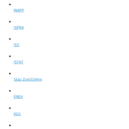
INAPP
ISPRA
ISS
ISTAT
Staz Zool Dohrn
ENEA
IISG