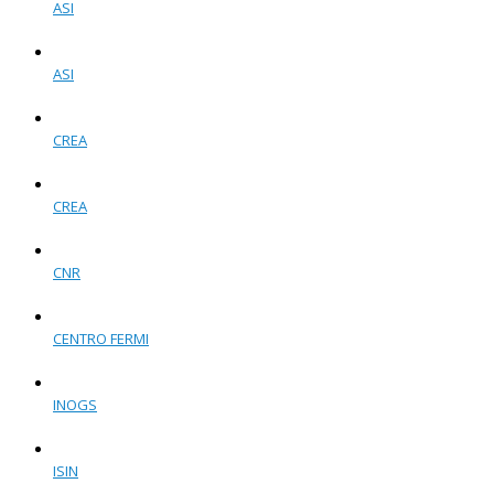
ASI
ASI
CREA
CREA
CNR
CENTRO FERMI
INOGS
ISIN