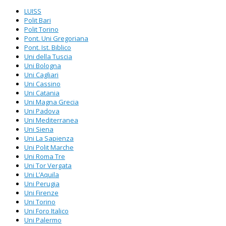
LUISS
Polit Bari
Polit Torino
Pont. Uni Gregoriana
Pont. Ist. Biblico
Uni della Tuscia
Uni Bologna
Uni Cagliari
Uni Cassino
Uni Catania
Uni Magna Grecia
Uni Padova
Uni Mediterranea
Uni Siena
Uni La Sapienza
Uni Polit Marche
Uni Roma Tre
Uni Tor Vergata
Uni L’Aquila
Uni Perugia
Uni Firenze
Uni Torino
Uni Foro Italico
Uni Palermo