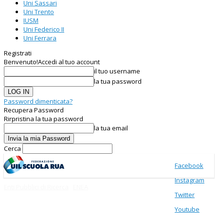
Uni Sassari
Uni Trento
IUSM
Uni Federico II
Uni Ferrara
Registrati
Benvenuto!
Accedi al tuo account
il tuo username
la tua password
Password dimenticata?
Recupera Password
Rirpristina la tua password
la tua email
Cerca
Facebook
Instagram
Enti Pubblici di Ricerca
ENEA
Twitter
Youtube