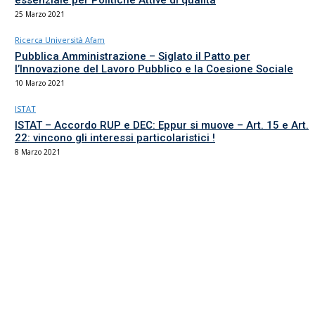
essenziale per Politiche Attive di qualità
25 Marzo 2021
Ricerca Università Afam
Pubblica Amministrazione – Siglato il Patto per
l’Innovazione del Lavoro Pubblico e la Coesione Sociale
10 Marzo 2021
ISTAT
ISTAT – Accordo RUP e DEC: Eppur si muove – Art. 15 e Art.
22: vincono gli interessi particolaristici !
8 Marzo 2021
Il sindacato del comparto Ricerca, Università e AFAM
La sede
Via Umbria 15
00187 Roma
Tel 06.4870125
Fax 06.87459039