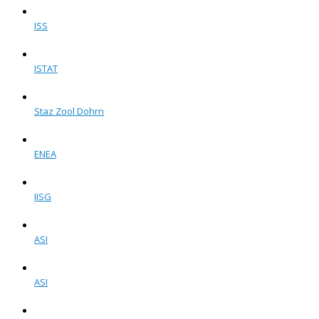
ISS
ISTAT
Staz Zool Dohrn
ENEA
IISG
ASI
ASI