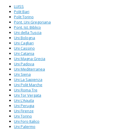
LUISS
Polit Bari
Polit Torino
Pont. Uni Gregoriana
Pont. Ist. Biblico
Uni della Tuscia
Uni Bologna
Uni Cagliari
Uni Cassino
Uni Catania
Uni Magna Grecia
Uni Padova
Uni Mediterranea
Uni Siena
Uni La Sapienza
Uni Polit Marche
Uni Roma Tre
Uni Tor Vergata
Uni L’Aquila
Uni Perugia
Uni Firenze
Uni Torino
Uni Foro Italico
Uni Palermo