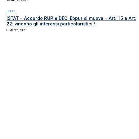
ISTAT
ISTAT – Accordo RUP e DEC: Eppur si muove – Art. 15 e Art.
22: vincono gli interessi particolaristici !
8 Marzo 2021
Il sindacato del comparto Ricerca, Università e AFAM
La sede
Via Umbria 15
00187 Roma
Tel 06.4870125
Fax 06.87459039
email Scuola
email RUA
PEC RUA
Servizi UIL