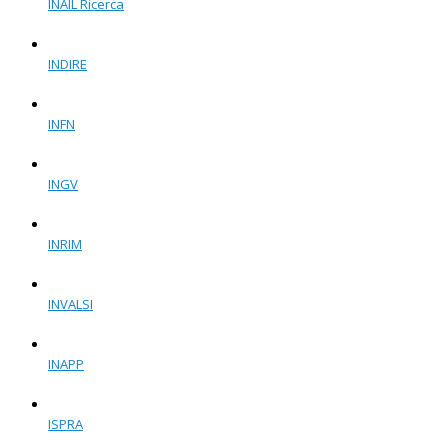
INAIL Ricerca
INDIRE
INFN
INGV
INRIM
INVALSI
INAPP
ISPRA