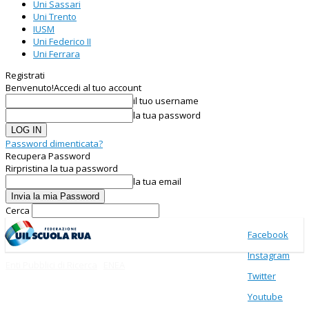
Uni Sassari
Uni Trento
IUSM
Uni Federico II
Uni Ferrara
Registrati
Benvenuto!
Accedi al tuo account
il tuo username
la tua password
Password dimenticata?
Recupera Password
Rirpristina la tua password
la tua email
Cerca
Facebook
Instagram
Enti Pubblici di Ricerca
ENEA
Twitter
Youtube