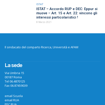
ISTAT
ISTAT – Accordo RUP e DEC: Eppur si
muove – Art. 15 e Art. 22: vincono gli
interessi particolaristici !
8 Marzo 2021
Il sindacato del comparto Ricerca, Università e AFAM
La sede
Via Umbria 15
00187 Roma
Tel 06.4870125
Fax 06.87459039
email Scuola
email RUA
PEC RUA