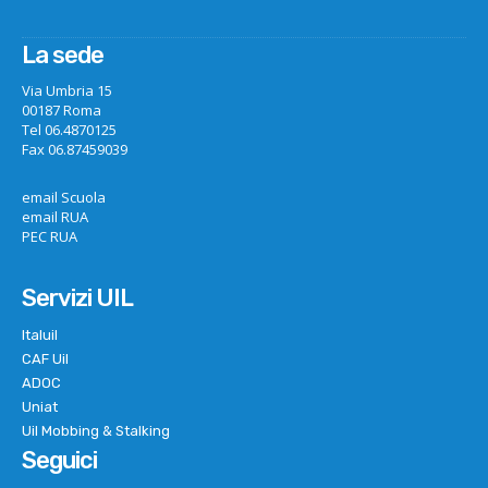
La sede
Via Umbria 15
00187 Roma
Tel 06.4870125
Fax 06.87459039
email Scuola
email RUA
PEC RUA
Servizi UIL
Italuil
CAF Uil
ADOC
Uniat
Uil Mobbing & Stalking
Seguici