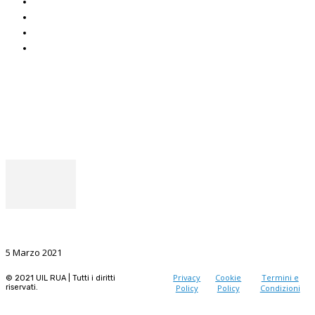
CAF Uil
ADOC
Uniat
Uil Mobbing & Stalking
Seguici
Facebook
Instagram
Il punto del Segretario Generale
La Ricerca, il volano da sostenere nel prossimo futuro
5 Marzo 2021
Privacy
Cookie
Termini e
© 2021 UIL RUA | Tutti i diritti
riservati.
Policy
Policy
Condizioni