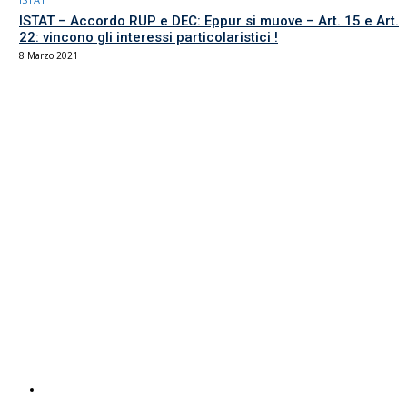
ISTAT – Accordo RUP e DEC: Eppur si muove – Art. 15 e Art.
22: vincono gli interessi particolaristici !
8 Marzo 2021
Il sindacato del comparto Ricerca, Università e AFAM
La sede
Via Umbria 15
00187 Roma
Tel 06.4870125
Fax 06.87459039
email Scuola
email RUA
PEC RUA
Servizi UIL
Italuil