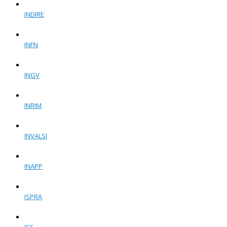
INDIRE
INFN
INGV
INRIM
INVALSI
INAPP
ISPRA