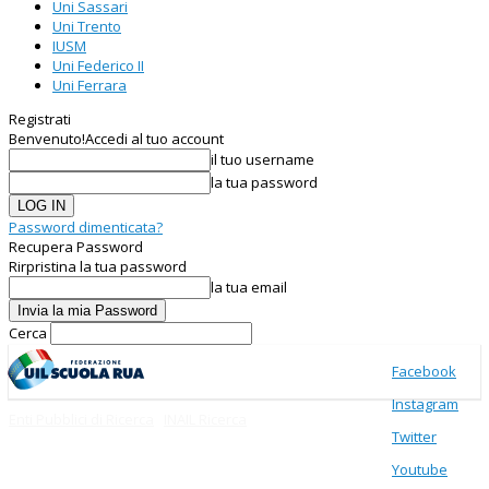
Uni Sassari
Uni Trento
IUSM
Uni Federico II
Uni Ferrara
Registrati
Benvenuto!
Accedi al tuo account
il tuo username
la tua password
Password dimenticata?
Recupera Password
Rirpristina la tua password
la tua email
Cerca
Facebook
Instagram
Enti Pubblici di Ricerca
INAIL Ricerca
Twitter
Youtube