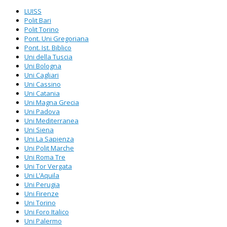
LUISS
Polit Bari
Polit Torino
Pont. Uni Gregoriana
Pont. Ist. Biblico
Uni della Tuscia
Uni Bologna
Uni Cagliari
Uni Cassino
Uni Catania
Uni Magna Grecia
Uni Padova
Uni Mediterranea
Uni Siena
Uni La Sapienza
Uni Polit Marche
Uni Roma Tre
Uni Tor Vergata
Uni L’Aquila
Uni Perugia
Uni Firenze
Uni Torino
Uni Foro Italico
Uni Palermo