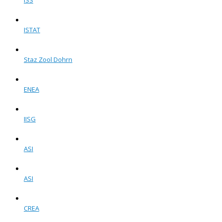
ISS
ISTAT
Staz Zool Dohrn
ENEA
IISG
ASI
ASI
CREA