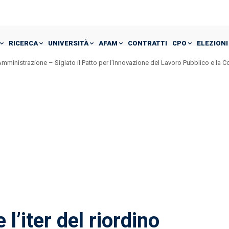
RICERCA
UNIVERSITÀ
AFAM
CONTRATTI
CPO
ELEZIONI
mministrazione – Siglato il Patto per l’Innovazione del Lavoro Pubblico e la 
 Accordo RUP e DEC: Eppur si muove – Art. 15 e Art. 22: vincono gli interessi pa
l’iter del riordino