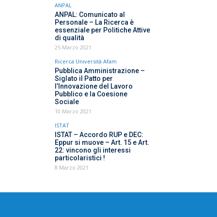
ANPAL
ANPAL: Comunicato al
Personale – La Ricerca è
essenziale per Politiche Attive
di qualità
25 Marzo 2021
Ricerca Università Afam
Pubblica Amministrazione –
Siglato il Patto per
l’Innovazione del Lavoro
Pubblico e la Coesione
Sociale
10 Marzo 2021
ISTAT
ISTAT – Accordo RUP e DEC:
Eppur si muove – Art. 15 e Art.
22: vincono gli interessi
particolaristici !
8 Marzo 2021