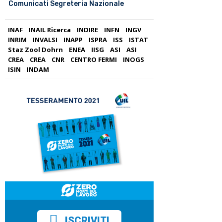
Comunicati Segreteria Nazionale
INAF
INAIL Ricerca
INDIRE
INFN
INGV
INRIM
INVALSI
INAPP
ISPRA
ISS
ISTAT
Staz Zool Dohrn
ENEA
IISG
ASI
ASI
CREA
CREA
CNR
CENTRO FERMI
INOGS
ISIN
INDAM
ISCRIVITI