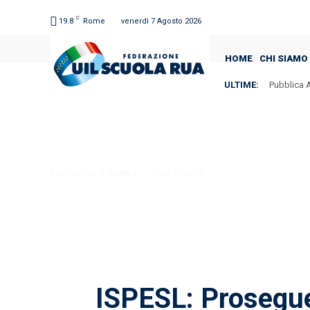
C
19.8
Rome
venerdì 7 Agosto 2026
HOME
CHI SIAMO
ULTIME:
Pubblica A
ISTAT –
Enti Pubblici di Ricerca
INAIL Ricerca
ISPESL: Prosegue 