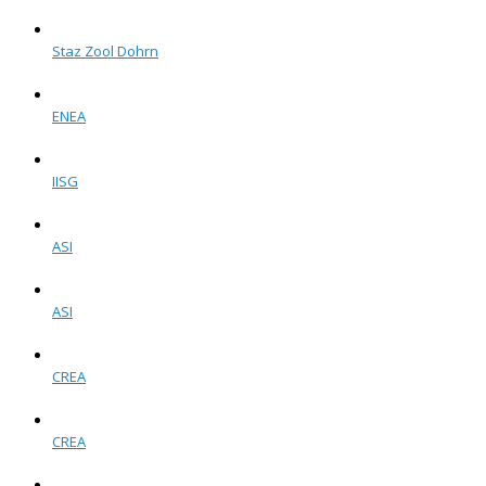
Staz Zool Dohrn
ENEA
IISG
ASI
ASI
CREA
CREA