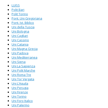
LUISS
Polit Bari
Polit Torino
Pont. Uni Gregoriana
Pont. Ist. Biblico
Uni della Tuscia
Uni Bologna
Uni Cagliari
Uni Cassino
Uni Catania
Uni Magna Grecia
Uni Padova
Uni Mediterranea
Uni Siena
Uni La Sapienza
Uni Polit Marche
Uni Roma Tre
Uni Tor Vergata
Uni L’Aquila
Uni Perugia
Uni Firenze
Uni Torino
Uni Foro Italico
Uni Palermo