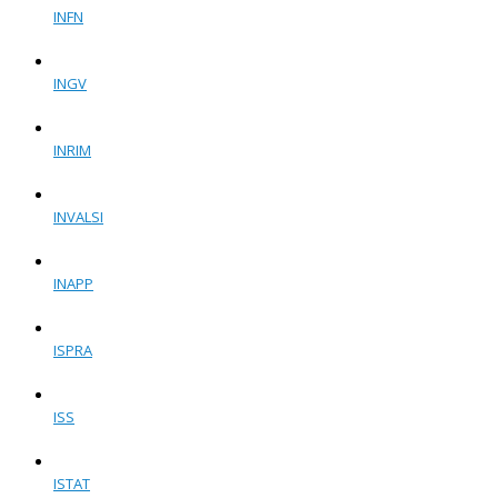
INFN
INGV
INRIM
INVALSI
INAPP
ISPRA
ISS
ISTAT