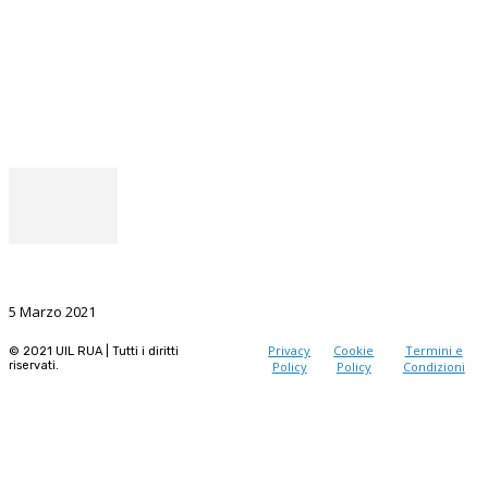
Seguici
Facebook
Instagram
Il punto del Segretario Generale
La Ricerca, il volano da sostenere nel prossimo futuro
5 Marzo 2021
Privacy
Cookie
Termini e
© 2021 UIL RUA | Tutti i diritti
riservati.
Policy
Policy
Condizioni