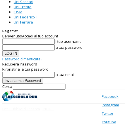
Uni Sassari
Uni Trento
IUSM
Uni Federico II
Uni Ferrara
Registrati
Benvenuto!
Accedi al tuo account
il tuo username
la tua password
Password dimenticata?
Recupera Password
Rirpristina la tua password
la tua email
Cerca
Facebook
Instagram
Enti Pubblici di Ricerca
INDIRE
Twitter
Youtube