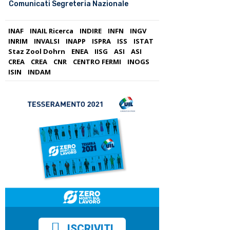
Comunicati Segreteria Nazionale
INAF
INAIL Ricerca
INDIRE
INFN
INGV
INRIM
INVALSI
INAPP
ISPRA
ISS
ISTAT
Staz Zool Dohrn
ENEA
IISG
ASI
ASI
CREA
CREA
CNR
CENTRO FERMI
INOGS
ISIN
INDAM
ISCRIVITI