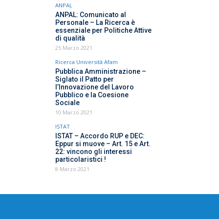
ANPAL
ANPAL: Comunicato al
Personale – La Ricerca è
essenziale per Politiche Attive
di qualità
25 Marzo 2021
Ricerca Università Afam
Pubblica Amministrazione –
Siglato il Patto per
l’Innovazione del Lavoro
Pubblico e la Coesione
Sociale
10 Marzo 2021
ISTAT
ISTAT – Accordo RUP e DEC:
Eppur si muove – Art. 15 e Art.
22: vincono gli interessi
particolaristici !
8 Marzo 2021