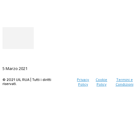
Facebook
Instagram
Il punto del Segretario Generale
La Ricerca, il volano da sostenere nel prossimo futuro
5 Marzo 2021
Privacy
Cookie
Termini e
© 2021 UIL RUA | Tutti i diritti
riservati.
Policy
Policy
Condizioni