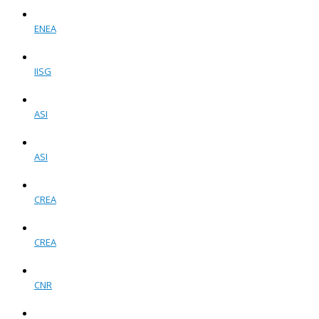
ENEA
IISG
ASI
ASI
CREA
CREA
CNR