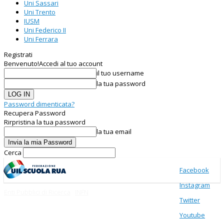
Uni Sassari
Uni Trento
IUSM
Uni Federico II
Uni Ferrara
Registrati
Benvenuto!
Accedi al tuo account
il tuo username
la tua password
Password dimenticata?
Recupera Password
Rirpristina la tua password
la tua email
Cerca
Facebook
Instagram
Enti Pubblici di Ricerca
INFN
Twitter
Youtube