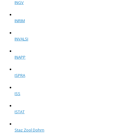
INGV
INRIM
INVALSI
INAPP
ISPRA
ISS
ISTAT
Staz Zool Dohrn