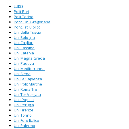
LUISS
Polit Bari
Polit Torino
Pont. Uni Gregoriana
Pont. Ist. Biblico
Uni della Tuscia
Uni Bologna
Uni Cagliari
Uni Cassino
Uni Catania
Uni Magna Grecia
Uni Padova
Uni Mediterranea
Uni Siena
Uni La Sapienza
Uni Polit Marche
Uni Roma Tre
Uni Tor Vergata
Uni L’Aquila
Uni Perugia
Uni Firenze
Uni Torino
Uni Foro Italico
Uni Palermo