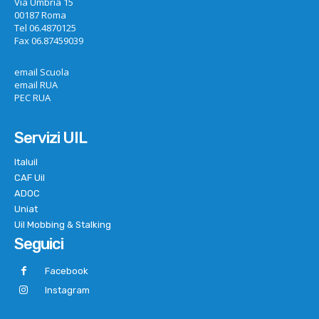
Via Umbria 15
00187 Roma
Tel 06.4870125
Fax 06.87459039
email Scuola
email RUA
PEC RUA
Servizi UIL
Italuil
CAF Uil
ADOC
Uniat
Uil Mobbing & Stalking
Seguici
Facebook
Instagram