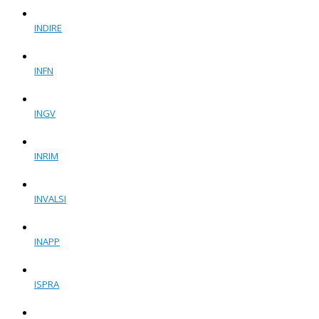
INDIRE
INFN
INGV
INRIM
INVALSI
INAPP
ISPRA