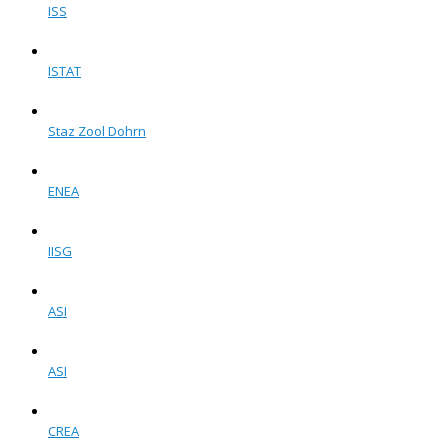
ISS
ISTAT
Staz Zool Dohrn
ENEA
IISG
ASI
ASI
CREA