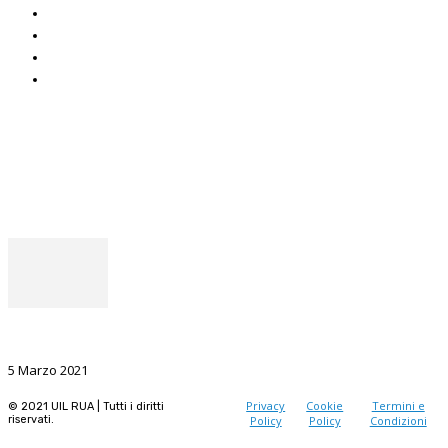
CAF Uil
ADOC
Uniat
Uil Mobbing & Stalking
Seguici
Facebook
Instagram
Il punto del Segretario Generale
La Ricerca, il volano da sostenere nel prossimo futuro
5 Marzo 2021
Privacy
Cookie
Termini e
© 2021 UIL RUA | Tutti i diritti
riservati.
Policy
Policy
Condizioni