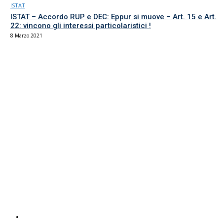
ISTAT
ISTAT – Accordo RUP e DEC: Eppur si muove – Art. 15 e Art.
22: vincono gli interessi particolaristici !
8 Marzo 2021
Il sindacato del comparto Ricerca, Università e AFAM
La sede
Via Umbria 15
00187 Roma
Tel 06.4870125
Fax 06.87459039
email Scuola
email RUA
PEC RUA
Servizi UIL
Italuil