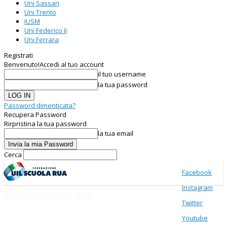
Uni Sassari
Uni Trento
IUSM
Uni Federico II
Uni Ferrara
Registrati
Benvenuto!
Accedi al tuo account
il tuo username
la tua password
Password dimenticata?
Recupera Password
Rirpristina la tua password
la tua email
Cerca
Facebook
Instagram
Enti Pubblici di Ricerca
INGV
Twitter
Youtube