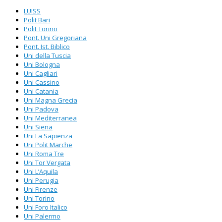
LUISS
Polit Bari
Polit Torino
Pont. Uni Gregoriana
Pont. Ist. Biblico
Uni della Tuscia
Uni Bologna
Uni Cagliari
Uni Cassino
Uni Catania
Uni Magna Grecia
Uni Padova
Uni Mediterranea
Uni Siena
Uni La Sapienza
Uni Polit Marche
Uni Roma Tre
Uni Tor Vergata
Uni L’Aquila
Uni Perugia
Uni Firenze
Uni Torino
Uni Foro Italico
Uni Palermo