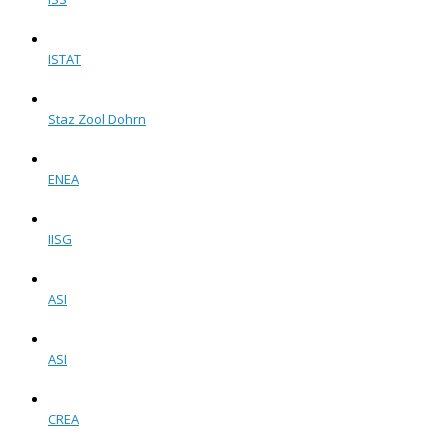
ISTAT
Staz Zool Dohrn
ENEA
IISG
ASI
ASI
CREA