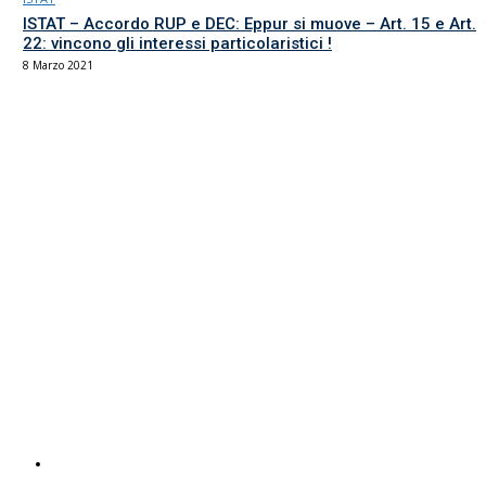
ISTAT – Accordo RUP e DEC: Eppur si muove – Art. 15 e Art.
22: vincono gli interessi particolaristici !
8 Marzo 2021
Il sindacato del comparto Ricerca, Università e AFAM
La sede
Via Umbria 15
00187 Roma
Tel 06.4870125
Fax 06.87459039
email Scuola
email RUA
PEC RUA
Servizi UIL
Italuil