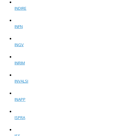
INDIRE
INFN
INGV
INRIM
INVALSI
INAPP
ISPRA
ISS