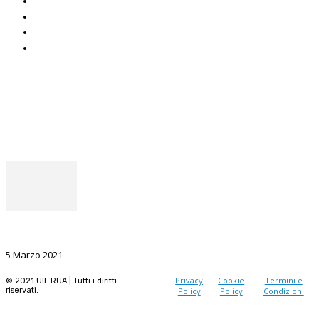
CAF Uil
ADOC
Uniat
Uil Mobbing & Stalking
Seguici
Facebook
Instagram
Il punto del Segretario Generale
La Ricerca, il volano da sostenere nel prossimo futuro
5 Marzo 2021
Privacy
Cookie
Termini e
© 2021 UIL RUA | Tutti i diritti
riservati.
Policy
Policy
Condizioni