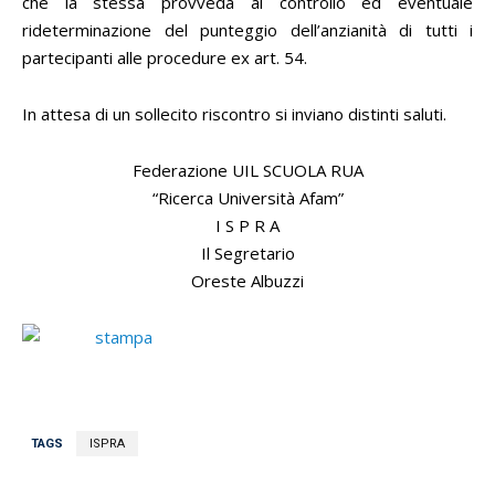
che la stessa provveda al controllo ed eventuale
rideterminazione del punteggio dell’anzianità di tutti i
partecipanti alle procedure ex art. 54.
In attesa di un sollecito riscontro si inviano distinti saluti.
Federazione UIL SCUOLA RUA
“Ricerca Università Afam”
I S P R A
Il Segretario
Oreste Albuzzi
TAGS
ISPRA