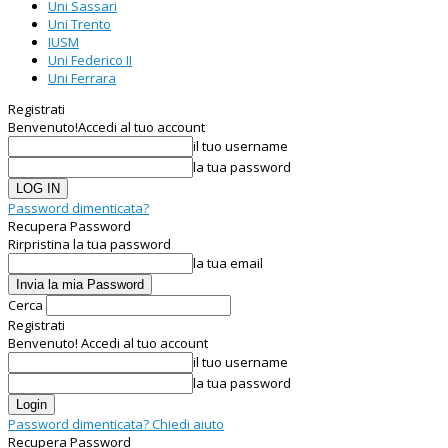
Uni Sassari
Uni Trento
IUSM
Uni Federico II
Uni Ferrara
Registrati
Benvenuto!
Accedi al tuo account
il tuo username
la tua password
Password dimenticata?
Recupera Password
Rirpristina la tua password
la tua email
Cerca
Registrati
Benvenuto! Accedi al tuo account
il tuo username
la tua password
Password dimenticata? Chiedi aiuto
Recupera Password