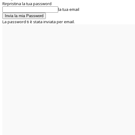
Rirpristina la tua password
la tua email
La password ti è stata inviata per email.
C
30.5
Rome
venerdì 7 Agosto 2026
Home
Chi siamo
La UIL RUA
Segreteria Nazionale