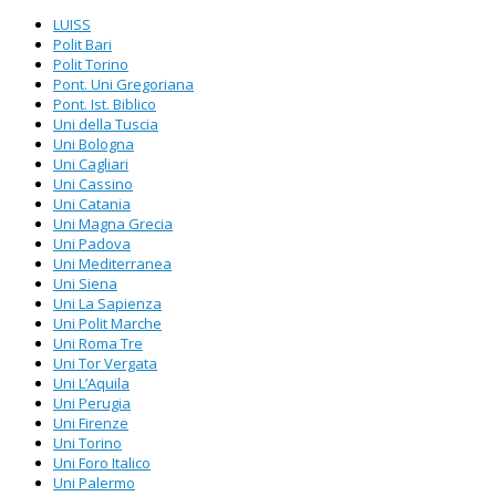
LUISS
Polit Bari
Polit Torino
Pont. Uni Gregoriana
Pont. Ist. Biblico
Uni della Tuscia
Uni Bologna
Uni Cagliari
Uni Cassino
Uni Catania
Uni Magna Grecia
Uni Padova
Uni Mediterranea
Uni Siena
Uni La Sapienza
Uni Polit Marche
Uni Roma Tre
Uni Tor Vergata
Uni L’Aquila
Uni Perugia
Uni Firenze
Uni Torino
Uni Foro Italico
Uni Palermo