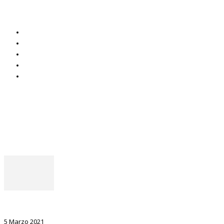
Servizi UIL
Italuil
CAF Uil
ADOC
Uniat
Uil Mobbing & Stalking
Seguici
Facebook
Instagram
Il punto del Segretario Generale
La Ricerca, il volano da sostenere nel prossimo futuro
5 Marzo 2021