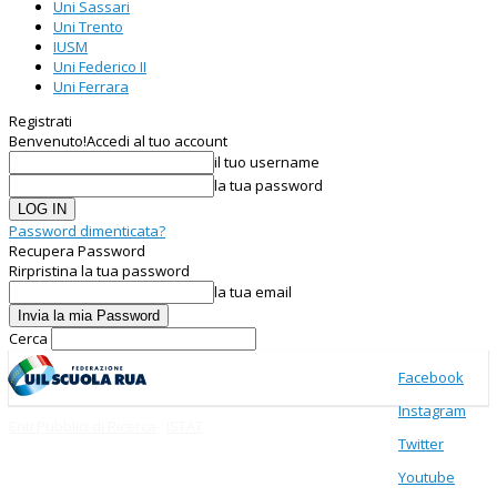
Uni Sassari
Uni Trento
IUSM
Uni Federico II
Uni Ferrara
Registrati
Benvenuto!
Accedi al tuo account
il tuo username
la tua password
Password dimenticata?
Recupera Password
Rirpristina la tua password
la tua email
Cerca
Facebook
Instagram
Enti Pubblici di Ricerca
ISTAT
Twitter
Youtube