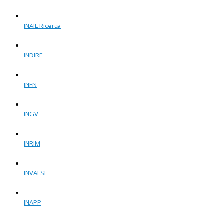
INAIL Ricerca
INDIRE
INFN
INGV
INRIM
INVALSI
INAPP