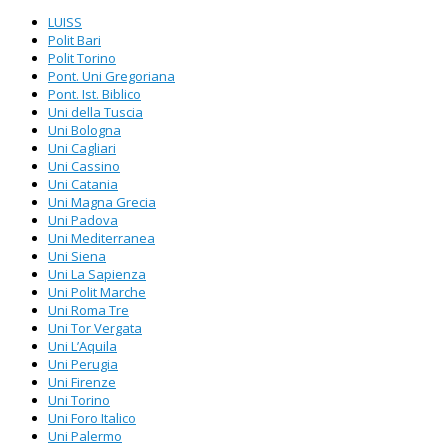
LUISS
Polit Bari
Polit Torino
Pont. Uni Gregoriana
Pont. Ist. Biblico
Uni della Tuscia
Uni Bologna
Uni Cagliari
Uni Cassino
Uni Catania
Uni Magna Grecia
Uni Padova
Uni Mediterranea
Uni Siena
Uni La Sapienza
Uni Polit Marche
Uni Roma Tre
Uni Tor Vergata
Uni L’Aquila
Uni Perugia
Uni Firenze
Uni Torino
Uni Foro Italico
Uni Palermo