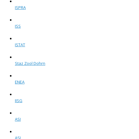
ISPRA
ISS
ISTAT
Staz Zool Dohrn
ENEA
IISG
ASI
ASI