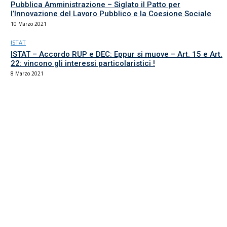
Pubblica Amministrazione – Siglato il Patto per
l’Innovazione del Lavoro Pubblico e la Coesione Sociale
10 Marzo 2021
ISTAT
ISTAT – Accordo RUP e DEC: Eppur si muove – Art. 15 e Art.
22: vincono gli interessi particolaristici !
8 Marzo 2021
Il sindacato del comparto Ricerca, Università e AFAM
La sede
Via Umbria 15
00187 Roma
Tel 06.4870125
Fax 06.87459039
email Scuola
email RUA
PEC RUA