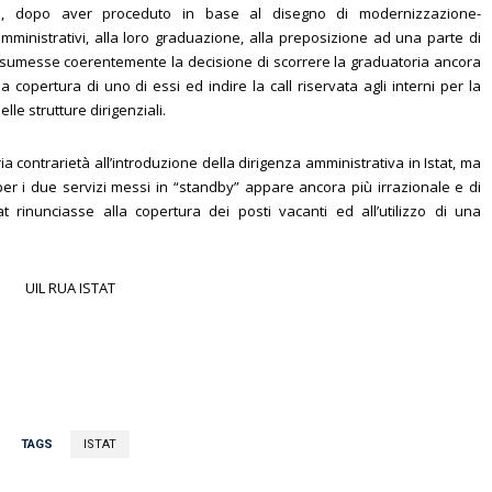
e, dopo aver proceduto in base al disegno di modernizzazione-
 amministrativi, alla loro graduazione, alla preposizione ad una parte di
 assumesse coerentemente la decisione di scorrere la graduatoria ancora
 copertura di uno di essi ed indire la call riservata agli interni per la
lle strutture dirigenziali.
ia contrarietà all’introduzione della dirigenza amministrativa in Istat, ma
li per i due servizi messi in “standby” appare ancora più irrazionale e di
at rinunciasse alla copertura dei posti vacanti ed all’utilizzo di una
UIL RUA ISTAT
TAGS
ISTAT