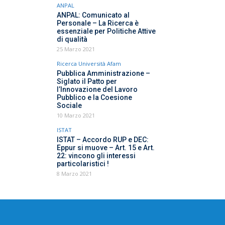
ANPAL
ANPAL: Comunicato al
Personale – La Ricerca è
essenziale per Politiche Attive
di qualità
25 Marzo 2021
Ricerca Università Afam
Pubblica Amministrazione –
Siglato il Patto per
l’Innovazione del Lavoro
Pubblico e la Coesione
Sociale
10 Marzo 2021
ISTAT
ISTAT – Accordo RUP e DEC:
Eppur si muove – Art. 15 e Art.
22: vincono gli interessi
particolaristici !
8 Marzo 2021