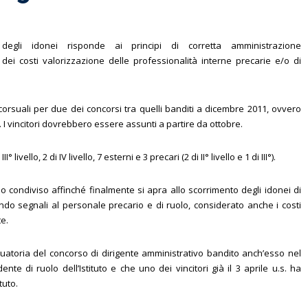
 degli idonei risponde ai principi di corretta amministrazione
dei costi valorizzazione delle professionalità interne precarie e/o di
rsuali per due dei concorsi tra quelli banditi a dicembre 2011, ovvero
logo. I vincitori dovrebbero essere assunti a partire da ottobre.
° livello, 2 di IV livello, 7 esterni e 3 precari (2 di II° livello e 1 di III°).
condiviso affinché finalmente si apra allo scorrimento degli idonei di
VI), dando segnali al personale precario e di ruolo, considerato anche i costi
te.
duatoria del concorso di dirigente amministrativo bandito anch’esso nel
te di ruolo dell’Istituto e che uno dei vincitori già il 3 aprile u.s. ha
tuto.