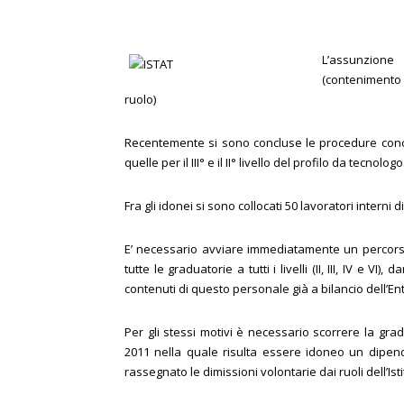
L’assunzione
(contenimento 
ruolo)
Recentemente si sono concluse le procedure conco
quelle per il III° e il II° livello del profilo da tecno
Fra gli idonei si sono collocati 50 lavoratori interni di III
E’ necessario avviare immediatamente un percorso 
tutte le graduatorie a tutti i livelli (II, III, IV e 
contenuti di questo personale già a bilancio dell’En
Per gli stessi motivi è necessario scorrere la gra
2011 nella quale risulta essere idoneo un dipenden
rassegnato le dimissioni volontarie dai ruoli dell’Isti