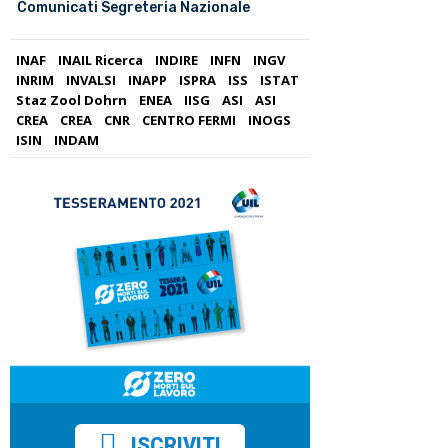
Comunicati Segreteria Nazionale
INAF
INAIL Ricerca
INDIRE
INFN
INGV
INRIM
INVALSI
INAPP
ISPRA
ISS
ISTAT
Staz Zool Dohrn
ENEA
IISG
ASI
ASI
CREA
CREA
CNR
CENTRO FERMI
INOGS
ISIN
INDAM
ISCRIVITI